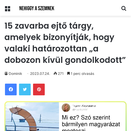
Menü
Ke
15 zavarba ejtő tárgy,
amelyek bizonyítják, hogy
valaki határozottan „a
dobozon kívül gondolkodott”
Dominik
2023.07.24.
271
1 perc olvasás
Pinterest