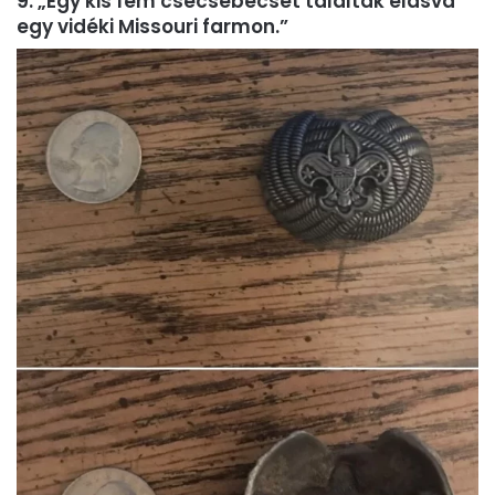
9. „Egy kis fém csecsebecsét találtak elásva
egy vidéki Missouri farmon.”