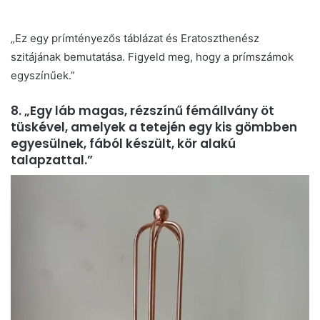
„Ez egy prímtényezős táblázat és Eratoszthenész
szitájának bemutatása. Figyeld meg, hogy a prímszámok
egyszínűek.”
8. „Egy láb magas, rézszínű fémállvány öt
tüskével, amelyek a tetején egy kis gömbben
egyesülnek, fából készült, kör alakú
talapzattal.”