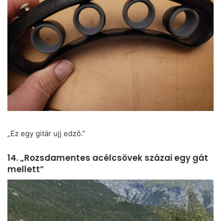
„Ez egy gitár ujj edző.”
14. „Rozsdamentes acélcsövek százai egy gát
mellett”