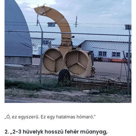
„Ó, ez egyszerű. Ez egy hatalmas hómaró.”
2. „2-3 hüvelyk hosszú fehér műanyag,