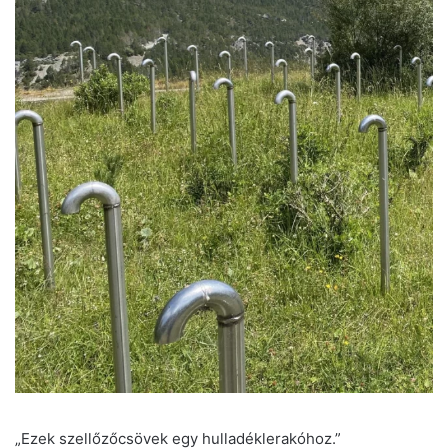
„Ezek szellőzőcsövek egy hulladéklerakóhoz.”