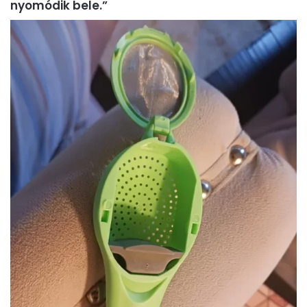
nyomódik bele.”