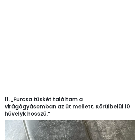
11. „Furcsa tüskét találtam a
virágágyásomban az út mellett. Körülbelül 10
hüvelyk hosszú.”