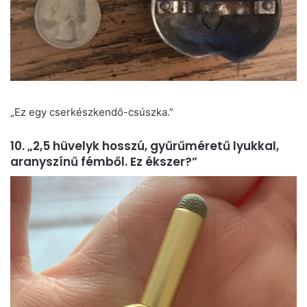
„Ez egy cserkészkendő-csúszka.”
10. „2,5 hüvelyk hosszú, gyűrűméretű lyukkal,
aranyszínű fémből. Ez ékszer?”