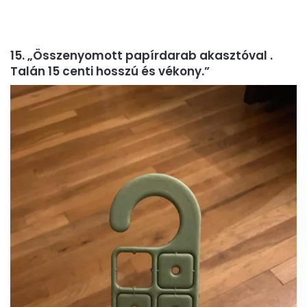
15. „Összenyomott papírdarab akasztóval .
Talán 15 centi hosszú és vékony.”