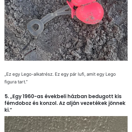
„Ez egy Lego-alkatrész. Ez egy pár lufi, amit egy Lego
figura tart.”
5. „Egy 1960-as évekbeli házban bedugott kis
fémdoboz és konzol. Az alján vezetékek jönnek
ki.”