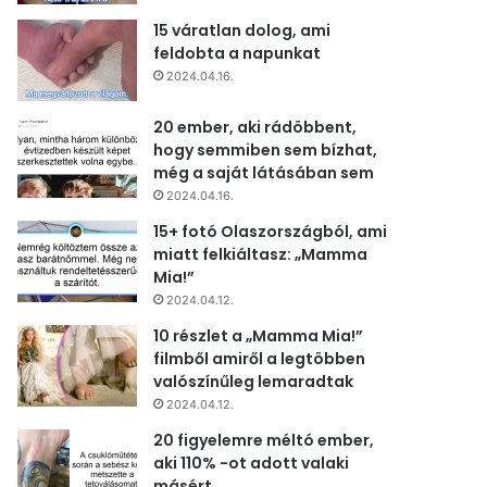
15 váratlan dolog, ami
feldobta a napunkat
2024.04.16.
20 ember, aki rádöbbent,
hogy semmiben sem bízhat,
még a saját látásában sem
2024.04.16.
15+ fotó Olaszországból, ami
miatt felkiáltasz: „Mamma
Mia!”
2024.04.12.
10 részlet a „Mamma Mia!”
filmből amiről a legtöbben
valószínűleg lemaradtak
2024.04.12.
20 figyelemre méltó ember,
aki 110% -ot adott valaki
másért