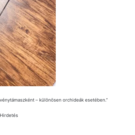
növénytámaszként – különösen orchideák esetében.”
Hirdetés