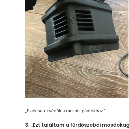
„Ezek sarokvédők a racsnis pántokhoz.”
3. „Ezt találtam a fürdőszobai mosdókagyl