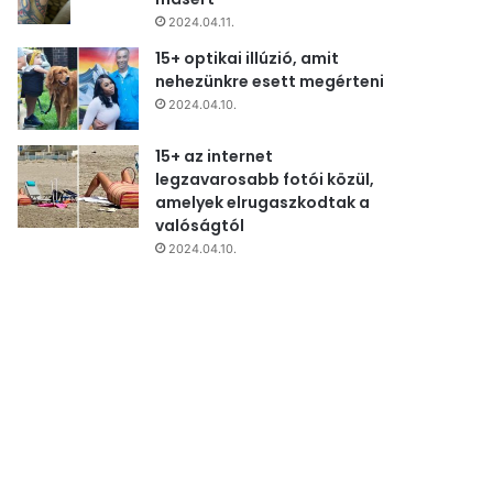
2024.04.11.
15+ optikai illúzió, amit
nehezünkre esett megérteni
2024.04.10.
15+ az internet
legzavarosabb fotói közül,
amelyek elrugaszkodtak a
valóságtól
2024.04.10.