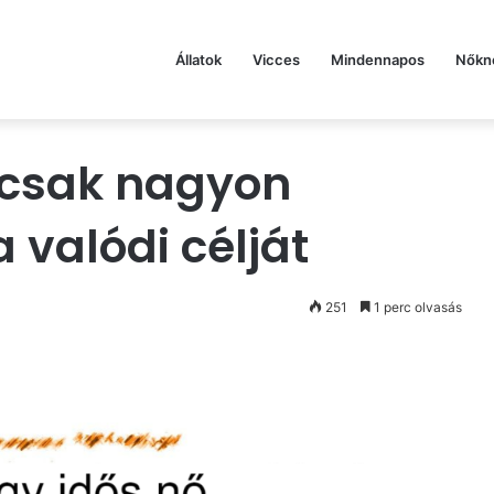
Állatok
Vicces
Mindennapos
Nőkn
 csak nagyon
 valódi célját
251
1 perc olvasás
st