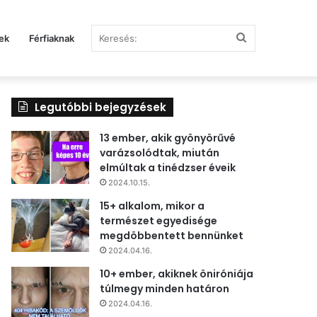
Keresés:
ek
Férfiaknak
Legutóbbi bejegyzések
13 ember, akik gyönyörűvé
varázsolódtak, miután
elmúltak a tinédzser éveik
2024.10.15.
15+ alkalom, mikor a
természet egyedisége
megdöbbentett bennünket
2024.04.16.
10+ ember, akiknek öniróniája
túlmegy minden határon
2024.04.16.