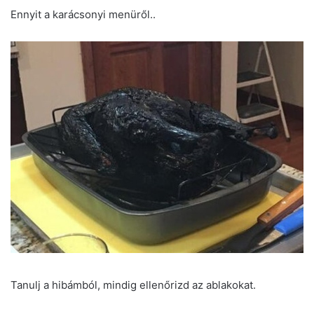
Ennyit a karácsonyi menüről..
Tanulj a hibámból, mindig ellenőrizd az ablakokat.