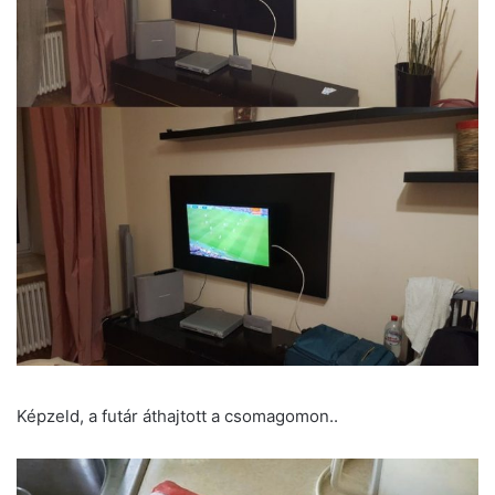
Képzeld, a futár áthajtott a csomagomon..