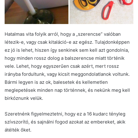
Hatalmas vita folyik arról, hogy a „szerencse” valóban
létezik-e, vagy csak kitaláció-e az egész. Tulajdonképpen
ez jó is lehet, hiszen így senkinek sem kell azt gondolnia,
hogy minden rossz dolog a balszerencse miatt történik
vele. Lehet, hogy egyszerűen csak azért, mert rossz
irányba fordultunk, vagy kicsit meggondolatlanok voltunk.
Bármi legyen is az ok, balesetek és kellemetlen
meglepetések minden nap történnek, és nekünk meg kell
birkóznunk velük.
Szeretnénk figyelmeztetni, hogy ez a 16 kudarc tényleg
szívszorító, és sajnálni fogod azokat az embereket, akik
átélték őket.