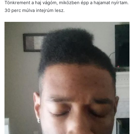
Tönkrement a haj vágóm, miközben épp a hajamat nyírtam.
30 perc múlva intejrúm lesz.