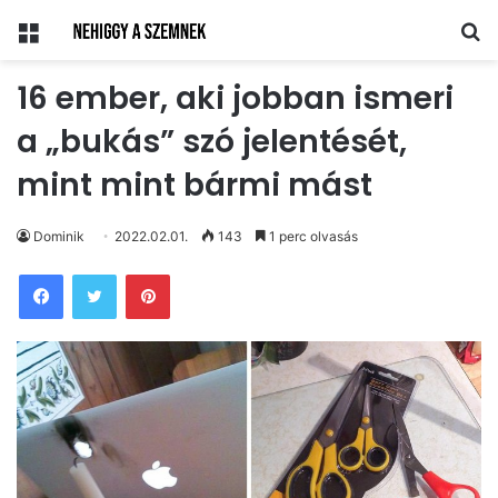
Menü
Ke
16 ember, aki jobban ismeri
a „bukás” szó jelentését,
mint mint bármi mást
Dominik
2022.02.01.
143
1 perc olvasás
Pinterest