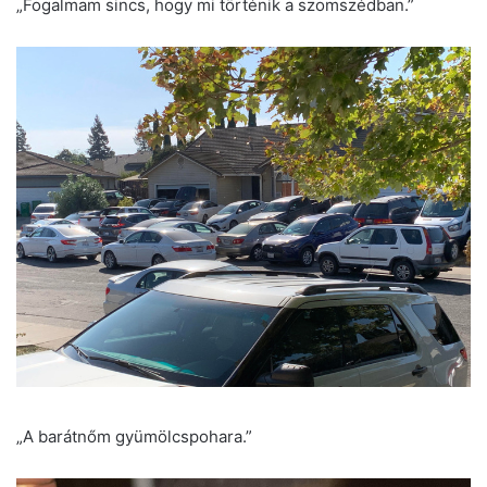
„Fogalmam sincs, hogy mi történik a szomszédban.”
„A barátnőm gyümölcspohara.”