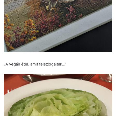
„A vegán étel, amit felszolgáltak…”