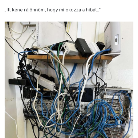
„Itt kéne rájönnöm, hogy mi okozza a hibát..”