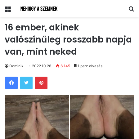
Menü
Ke
16 ember, akinek
valószínűleg rosszabb napja
van, mint neked
Dominik
2022.10.28.
6 145
1 perc olvasás
Pinterest