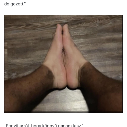
dolgozott.”
„Ennyit arról, hogy könnyű napom lesz.”