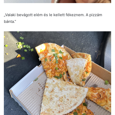
„Valaki bevágott elém és le kellett fékeznem. A pizzám
bánta.”