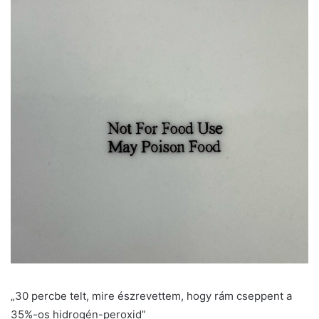
„30 percbe telt, mire észrevettem, hogy rám cseppent a
35%-os hidrogén-peroxid”