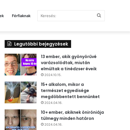
Keresés:
ek
Férfiaknak
Legutóbbi bejegyzések
13 ember, akik gyönyörűvé
varázsolódtak, miután
elmúltak a tinédzser éveik
2024.10.15.
15+ alkalom, mikor a
természet egyedisége
megdöbbentett bennünket
2024.04.16.
10+ ember, akiknek öniróniája
túlmegy minden határon
2024.04.16.