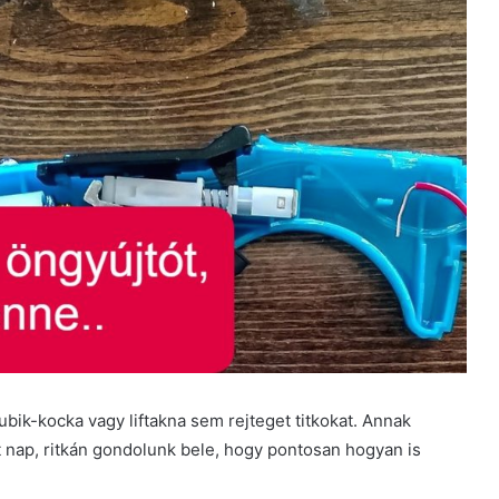
ubik-kocka vagy liftakna sem rejteget titkokat. Annak
 nap, ritkán gondolunk bele, hogy pontosan hogyan is