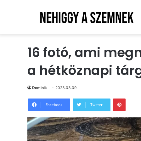
16 fotó, ami megm
a hétköznapi tár
Dominik
2023.03.09.
Pintere
Facebook
Twitter