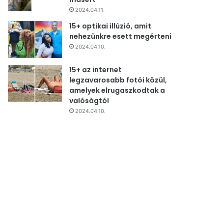
2024.04.11.
15+ optikai illúzió, amit
nehezünkre esett megérteni
2024.04.10.
15+ az internet
legzavarosabb fotói közül,
amelyek elrugaszkodtak a
valóságtól
2024.04.10.