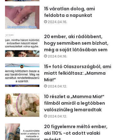
15 váratlan dolog, ami
feldobta a napunkat
2024.04.16.
20 ember, aki rádöbbent,
hogy semmiben sem bízhat,
még a saját látásában sem
2024.04.16.
15+ fotó Olaszországból, ami
miatt felkiáltasz: „Mamma
Mia!”
2024.04.12.
10 részlet a „Mamma Mia!”
filmből amiről a legtöbben
valószínűleg lemaradtak
2024.04.12.
20 figyelemre méltó ember,
aki 110% -ot adott valaki
másért