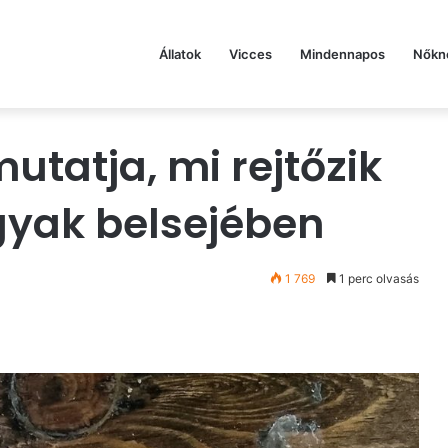
Állatok
Vicces
Mindennapos
Nőkn
utatja, mi rejtőzik
gyak belsejében
1 769
1 perc olvasás
st