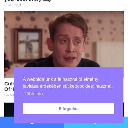
A weboldalunk a felhasználói élmény
javítása érdekében sütiket(cookies) használ.
Több info.
Elfogadás
Facebook
Twitter