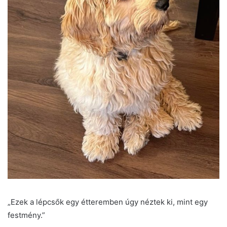
„Ezek a lépcsők egy étteremben úgy néztek ki, mint egy
festmény.”