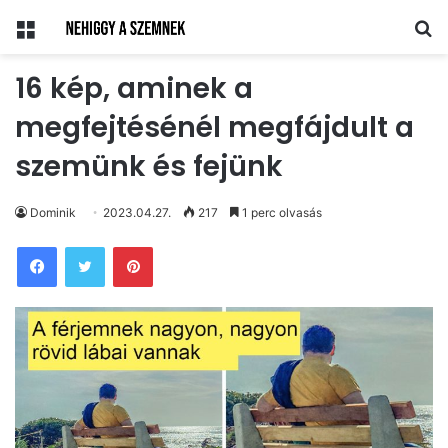
Menü
Ke
16 kép, aminek a
megfejtésénél megfájdult a
szemünk és fejünk
Dominik
2023.04.27.
217
1 perc olvasás
Pinterest