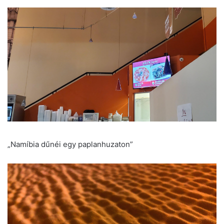
„Namíbia dűnéi egy paplanhuzaton”