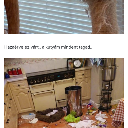
Hazaérve ez várt.. a kutyám mindent tagad..