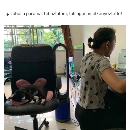
Igazából a páromat hibáztatom, túlságosan elkényeztette!