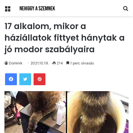
Menü
Ke
17 alkalom, mikor a
háziállatok fittyet hánytak a
jó modor szabályaira
Dominik
2021.10.19.
214
1 perc olvasás
Pinterest