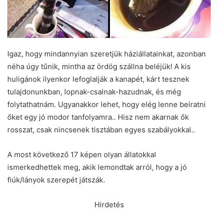
Igaz, hogy mindannyian szeretjük háziállatainkat, azonban
néha úgy tűnik, mintha az ördög szállna beléjük! A kis
huligánok ilyenkor lefoglalják a kanapét, kárt tesznek
tulajdonunkban, lopnak-csalnak-hazudnak, és még
folytathatnám. Ugyanakkor lehet, hogy elég lenne beíratni
őket egy jó modor tanfolyamra.. Hisz nem akarnak ők
rosszat, csak nincsenek tisztában egyes szabályokkal..
A most következő 17 képen olyan állatokkal
ismerkedhettek meg, akik lemondtak arról, hogy a jó
fiúk/lányok szerepét játszák.
Hirdetés