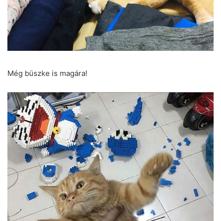
Még büszke is magára!