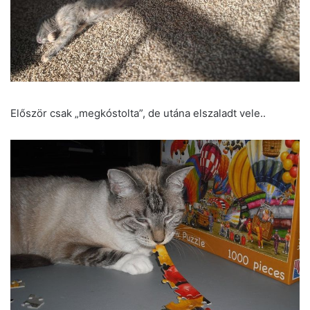
Először csak „megkóstolta”, de utána elszaladt vele..