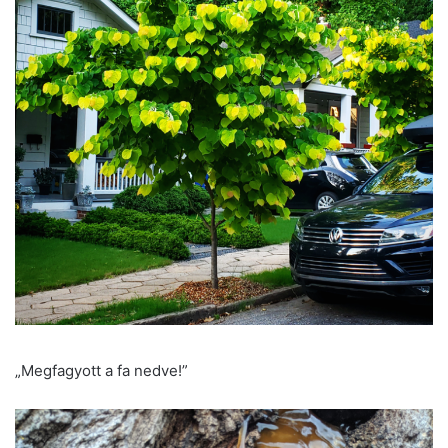
„Megfagyott a fa nedve!”