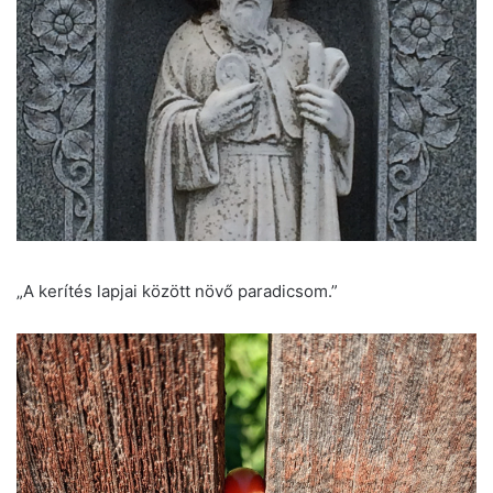
„A kerítés lapjai között növő paradicsom.”