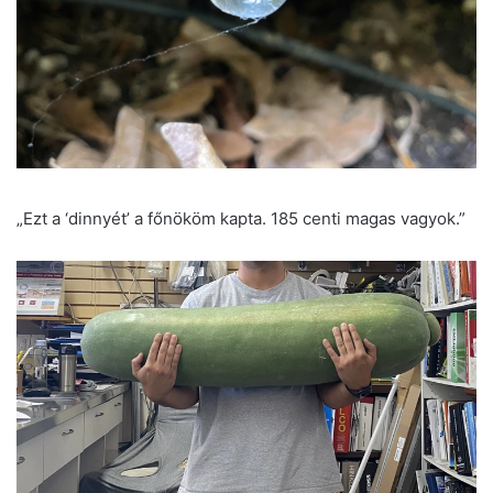
„Ezt a ‘dinnyét’ a főnököm kapta. 185 centi magas vagyok.”