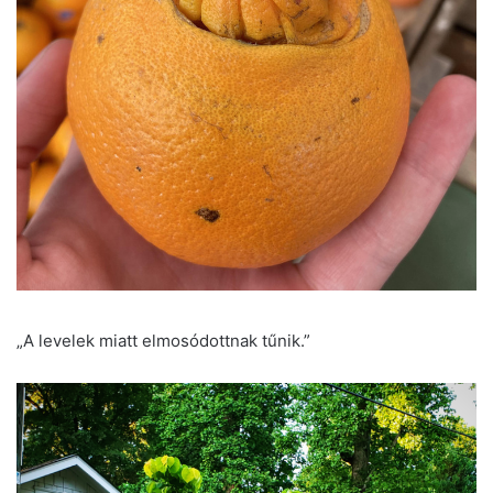
„A levelek miatt elmosódottnak tűnik.”