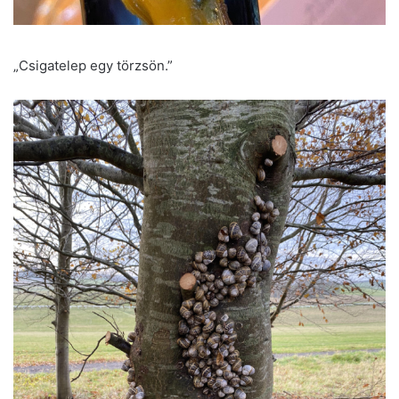
„Csigatelep egy törzsön.”