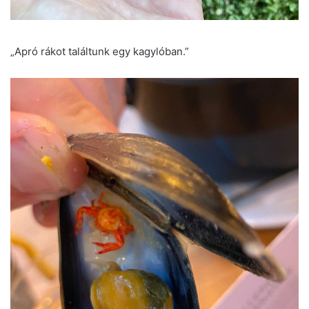
„Apró rákot találtunk egy kagylóban.”