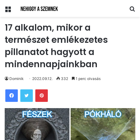
Menü
Ke
17 alkalom, mikor a
természet emlékezetes
pillanatot hagyott a
mindennapjainkban
Dominik
2022.09.12.
332
1 perc olvasás
Pinterest