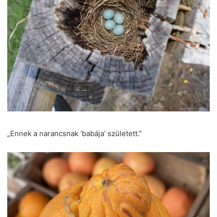
„Ennek a narancsnak ‘babája’ született.”