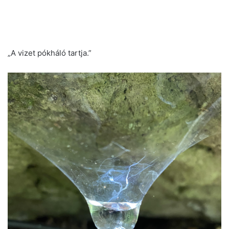
„A vizet pókháló tartja.”