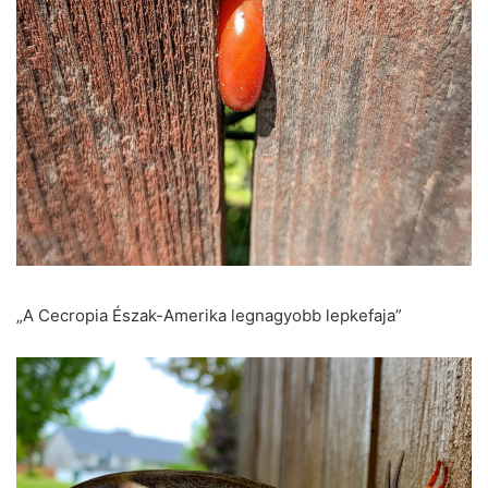
„A Cecropia Észak-Amerika legnagyobb lepkefaja”