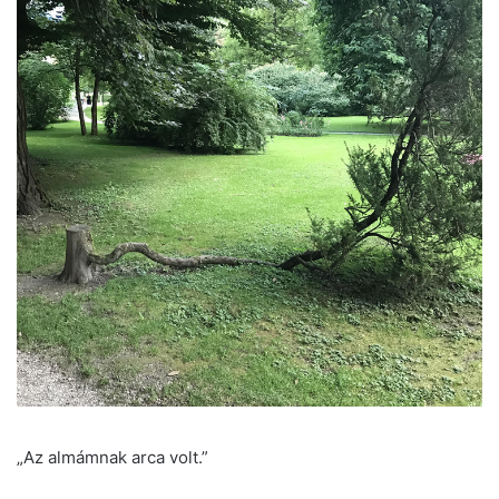
„Az almámnak arca volt.”