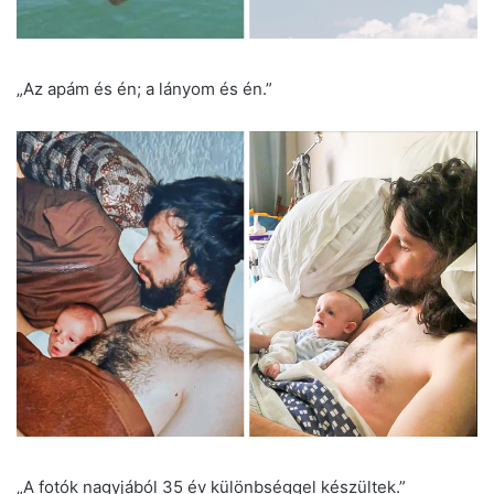
„Az apám és én; a lányom és én.”
„A fotók nagyjából 35 év különbséggel készültek.”