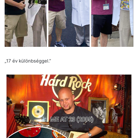
„17 év különbséggel.”