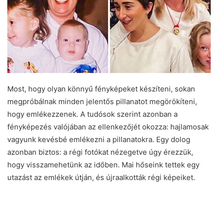
Most, hogy olyan könnyű fényképeket készíteni, sokan
megpróbálnak minden jelentős pillanatot megörökíteni,
hogy emlékezzenek. A tudósok szerint azonban a
fényképezés valójában az ellenkezőjét okozza: hajlamosak
vagyunk kevésbé emlékezni a pillanatokra. Egy dolog
azonban biztos: a régi fotókat nézegetve úgy érezzük,
hogy visszamehetünk az időben. Mai hőseink tettek egy
utazást az emlékek útján, és újraalkották régi képeiket.