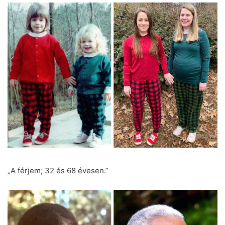
„A férjem; 32 és 68 évesen.”