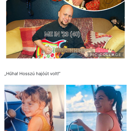
„Hűha! Hosszú hajóút volt!”