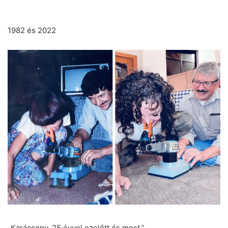
1982 és 2022
„Karácsony, 25 évvel ezelőtt és most.”