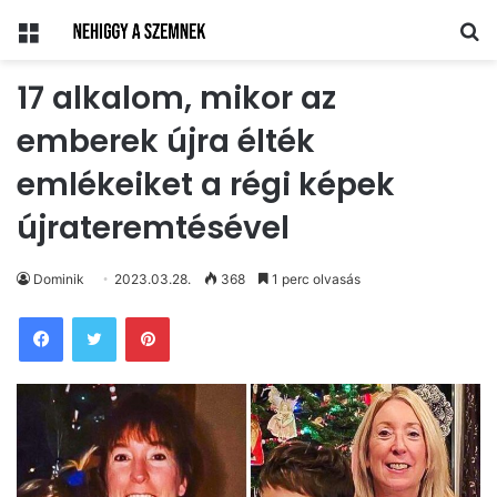
Menü
Ke
17 alkalom, mikor az
emberek újra élték
emlékeiket a régi képek
újrateremtésével
Dominik
2023.03.28.
368
1 perc olvasás
Pinterest