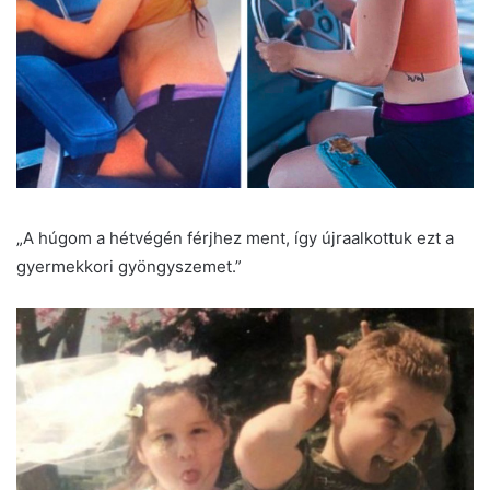
„A húgom a hétvégén férjhez ment, így újraalkottuk ezt a
gyermekkori gyöngyszemet.”