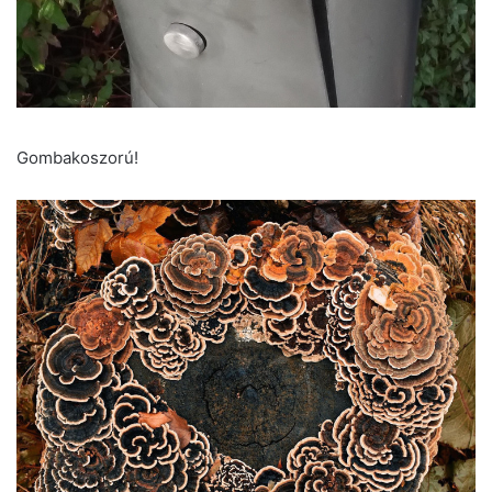
Gombakoszorú!