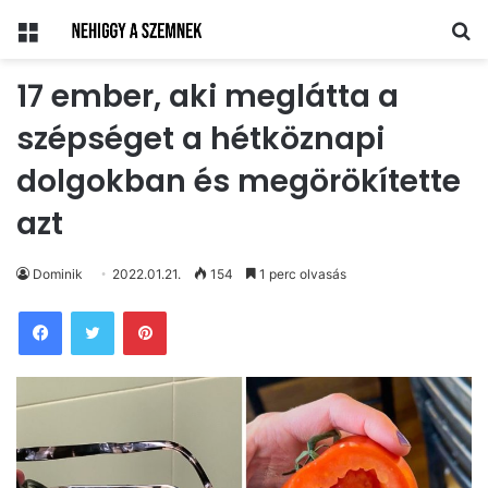
Menü
Ke
17 ember, aki meglátta a
szépséget a hétköznapi
dolgokban és megörökítette
azt
Dominik
2022.01.21.
154
1 perc olvasás
Pinterest