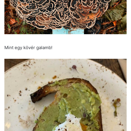
Mint egy kövér galamb!