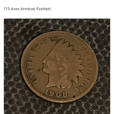
113 éves érmével fizettek!