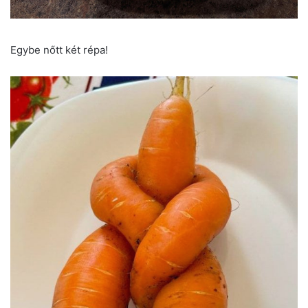
Egybe nőtt két répa!