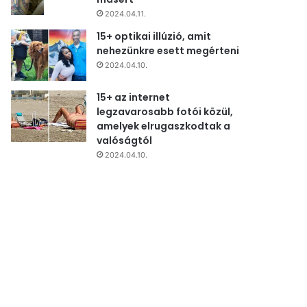
2024.04.11.
15+ optikai illúzió, amit
nehezünkre esett megérteni
2024.04.10.
15+ az internet
legzavarosabb fotói közül,
amelyek elrugaszkodtak a
valóságtól
2024.04.10.