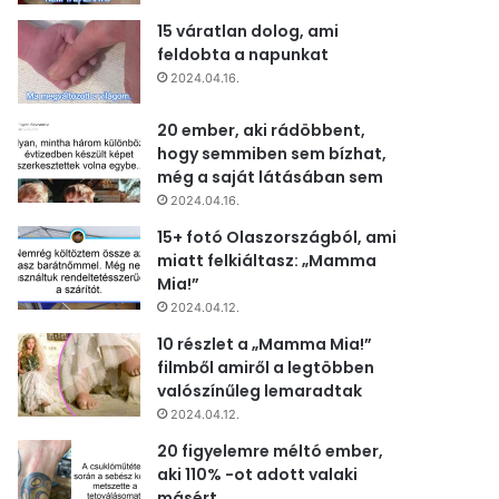
15 váratlan dolog, ami
feldobta a napunkat
2024.04.16.
20 ember, aki rádöbbent,
hogy semmiben sem bízhat,
még a saját látásában sem
2024.04.16.
15+ fotó Olaszországból, ami
miatt felkiáltasz: „Mamma
Mia!”
2024.04.12.
10 részlet a „Mamma Mia!”
filmből amiről a legtöbben
valószínűleg lemaradtak
2024.04.12.
20 figyelemre méltó ember,
aki 110% -ot adott valaki
másért