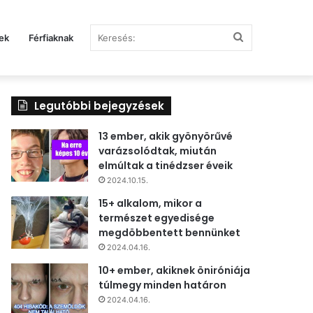
Keresés:
ek
Férfiaknak
Legutóbbi bejegyzések
13 ember, akik gyönyörűvé
varázsolódtak, miután
elmúltak a tinédzser éveik
2024.10.15.
15+ alkalom, mikor a
természet egyedisége
megdöbbentett bennünket
2024.04.16.
10+ ember, akiknek öniróniája
túlmegy minden határon
2024.04.16.