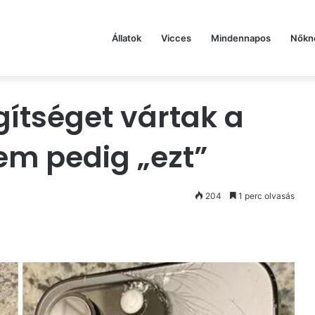
Állatok
Vicces
Mindennapos
Nőkn
gítséget vártak a
em pedig „ezt”
204
1 perc olvasás
st