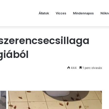
Állatok
Vicces
Mindennapos
Nőkn
 szerencsecsillaga
giából
444
1 perc olvasás
st