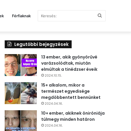
Keresés:
ek
Férfiaknak
Legutóbbi bejegyzések
13 ember, akik gyönyörűvé
varázsolódtak, miután
elmúltak a tinédzser éveik
2024.10.15.
15+ alkalom, mikor a
természet egyedisége
megdöbbentett bennünket
2024.04.16.
10+ ember, akiknek öniróniája
túlmegy minden határon
2024.04.16.