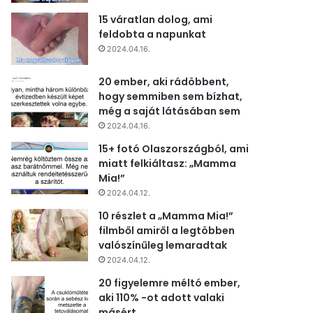
15 váratlan dolog, ami
feldobta a napunkat
2024.04.16.
20 ember, aki rádöbbent,
hogy semmiben sem bízhat,
még a saját látásában sem
2024.04.16.
15+ fotó Olaszországból, ami
miatt felkiáltasz: „Mamma
Mia!”
2024.04.12.
10 részlet a „Mamma Mia!”
filmből amiről a legtöbben
valószínűleg lemaradtak
2024.04.12.
20 figyelemre méltó ember,
aki 110% -ot adott valaki
másért