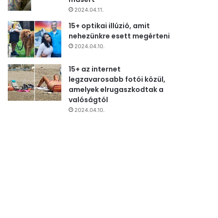
2024.04.11.
15+ optikai illúzió, amit
nehezünkre esett megérteni
2024.04.10.
15+ az internet
legzavarosabb fotói közül,
amelyek elrugaszkodtak a
valóságtól
2024.04.10.