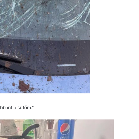
obbant a sütőm.”