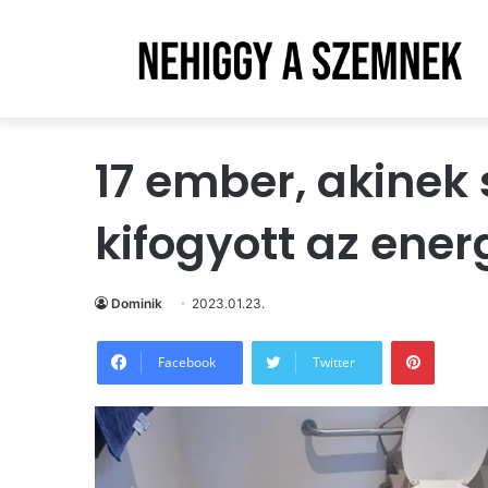
17 ember, akinek
kifogyott az ener
Dominik
2023.01.23.
Pintere
Facebook
Twitter