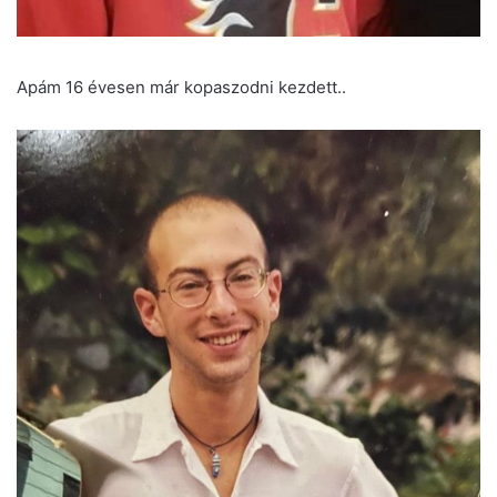
Apám 16 évesen már kopaszodni kezdett..