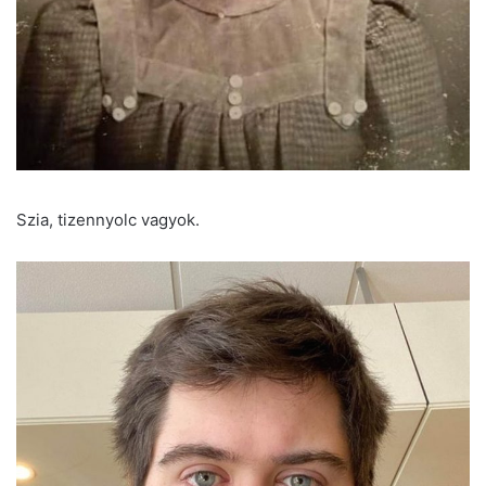
Szia, tizennyolc vagyok.