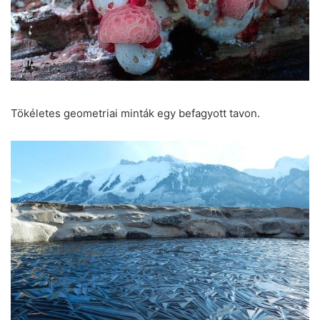
Tökéletes geometriai minták egy befagyott tavon.