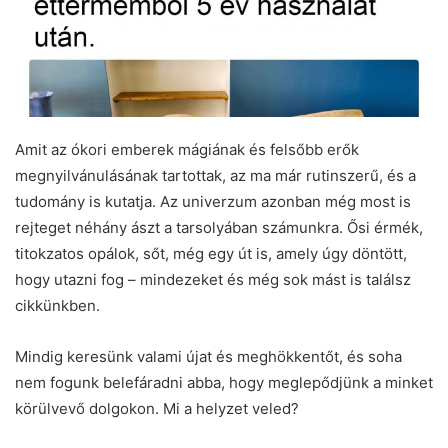
Amit az ókori emberek mágiának és felsőbb erők
megnyilvánulásának tartottak, az ma már rutinszerű, és a
tudomány is kutatja. Az univerzum azonban még most is
rejteget néhány ászt a tarsolyában számunkra. Ősi érmék,
titokzatos opálok, sőt, még egy út is, amely úgy döntött,
hogy utazni fog – mindezeket és még sok mást is találsz
cikkünkben.
Mindig keresünk valami újat és meghökkentőt, és soha
nem fogunk belefáradni abba, hogy meglepődjünk a minket
körülvevő dolgokon. Mi a helyzet veled?