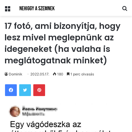
Menü
Ke
17 fotó, ami bizonyítja, hogy
lesz mivel meglepnünk az
idegeneket (ha valaha is
meglátogatnak minket)
Dominik
2022.05.17.
180
1 perc olvasás
Pinterest