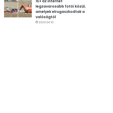
15+ az internet
legzavarosabb fotói közül,
amelyek elrugaszkodtak a
valóságtól
2024.04.10.