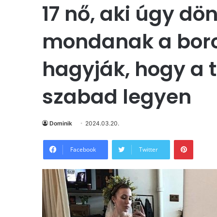
17 nő, aki úgy dö
mondanak a boro
hagyják, hogy a 
szabad legyen
Dominik
2024.03.20.
Pintere
Facebook
Twitter