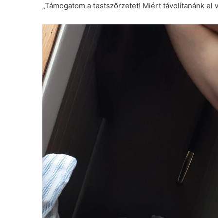
„Támogatom a testszőrzetet! Miért távolítanánk el 