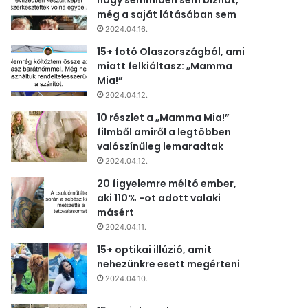
hogy semmiben sem bízhat,
még a saját látásában sem
2024.04.16.
15+ fotó Olaszországból, ami
miatt felkiáltasz: „Mamma
Mia!”
2024.04.12.
10 részlet a „Mamma Mia!”
filmből amiről a legtöbben
valószínűleg lemaradtak
2024.04.12.
20 figyelemre méltó ember,
aki 110% -ot adott valaki
másért
2024.04.11.
15+ optikai illúzió, amit
nehezünkre esett megérteni
2024.04.10.