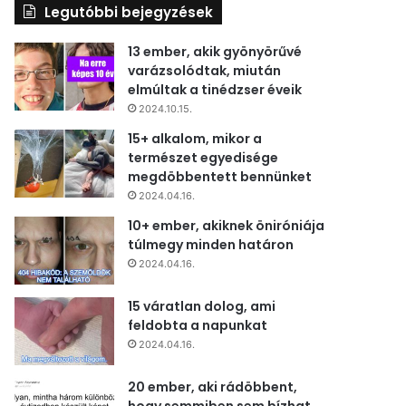
Legutóbbi bejegyzések
13 ember, akik gyönyörűvé
varázsolódtak, miután
elmúltak a tinédzser éveik
2024.10.15.
15+ alkalom, mikor a
természet egyedisége
megdöbbentett bennünket
2024.04.16.
10+ ember, akiknek öniróniája
túlmegy minden határon
2024.04.16.
15 váratlan dolog, ami
feldobta a napunkat
2024.04.16.
20 ember, aki rádöbbent,