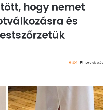
ntött, hogy nemet
tválkozásra és
testszőrzetük
801
1 perc olvasás
st