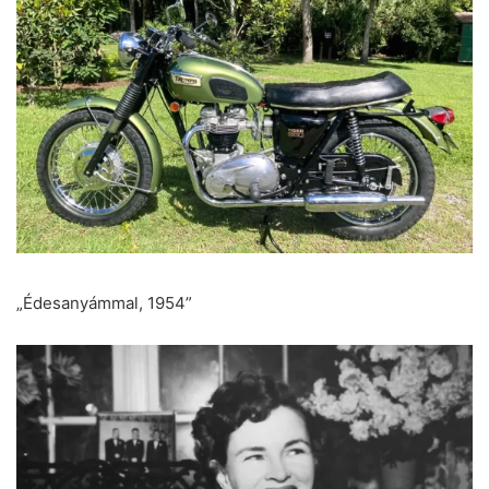
„Édesanyámmal, 1954”