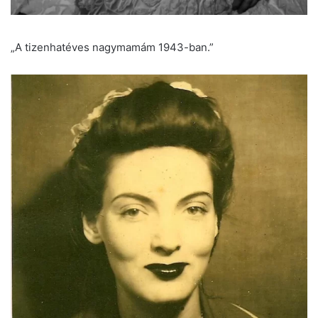
„A tizenhatéves nagymamám 1943-ban.”