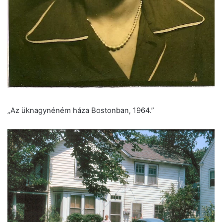
„Az üknagynéném háza Bostonban, 1964.”