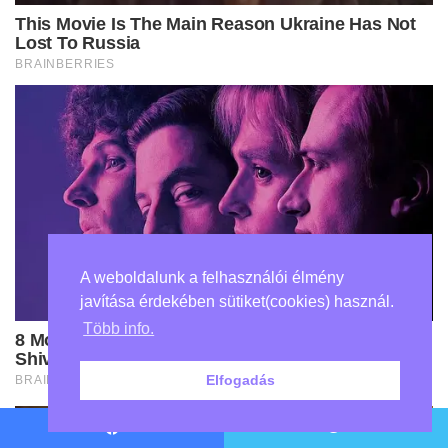
A weboldalunk a felhasználói élmény
javítása érdekében sütiket(cookies) használ.
Több info.
Elfogadás
Facebook
Twitter