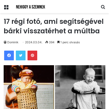
Menü
Ke
17 régi fotó, ami segítségével
bárki visszatérhet a múltba
Dominik
2024.03.04.
394
1 perc olvasás
Pinterest