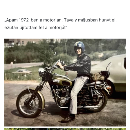
„Apám 1972-ben a motorján. Tavaly májusban hunyt el,
ezután újítottam fel a motorját”