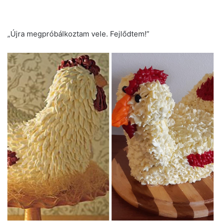
„Újra megpróbálkoztam vele. Fejlődtem!”