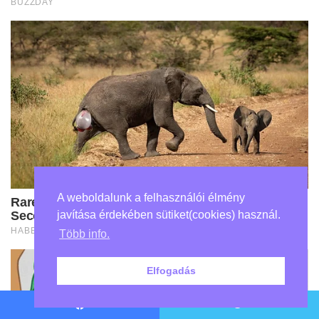
A weboldalunk a felhasználói élmény
javítása érdekében sütiket(cookies) használ.
Több info.
Elfogadás
Facebook
Twitter