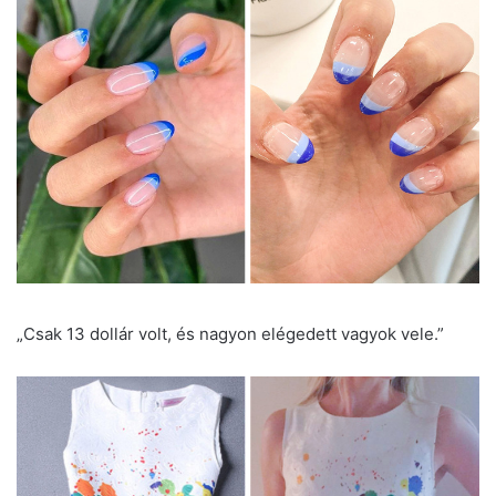
„Csak 13 dollár volt, és nagyon elégedett vagyok vele.”