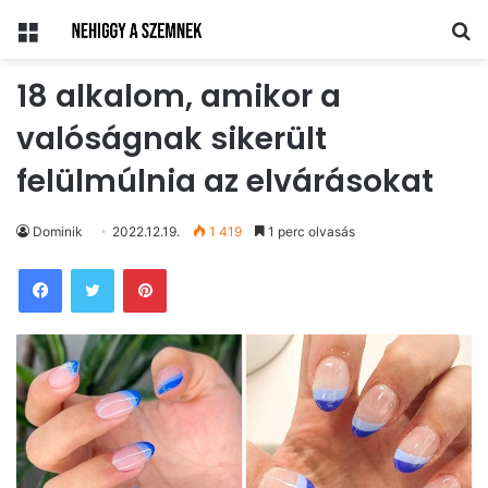
Menü
Ke
18 alkalom, amikor a
valóságnak sikerült
felülmúlnia az elvárásokat
Dominik
2022.12.19.
1 419
1 perc olvasás
Pinterest