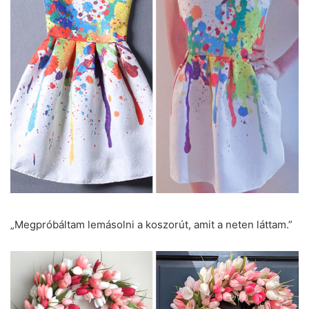
„Megpróbáltam lemásolni a koszorút, amit a neten láttam.”