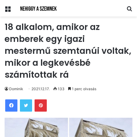
Menü
Ke
18 alkalom, amikor az
emberek egy igazi
mestermű szemtanúi voltak,
mikor a legkevésbé
számítottak rá
Dominik
2021.12.17.
133
1 perc olvasás
Pinterest