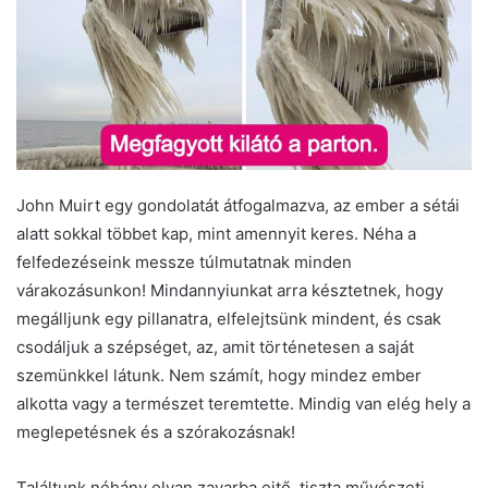
John Muirt egy gondolatát átfogalmazva, az ember a sétái
alatt sokkal többet kap, mint amennyit keres. Néha a
felfedezéseink messze túlmutatnak minden
várakozásunkon! Mindannyiunkat arra késztetnek, hogy
megálljunk egy pillanatra, elfelejtsünk mindent, és csak
csodáljuk a szépséget, az, amit történetesen a saját
szemünkkel látunk. Nem számít, hogy mindez ember
alkotta vagy a természet teremtette. Mindig van elég hely a
meglepetésnek és a szórakozásnak!
Találtunk néhány olyan zavarba ejtő, tiszta művészeti