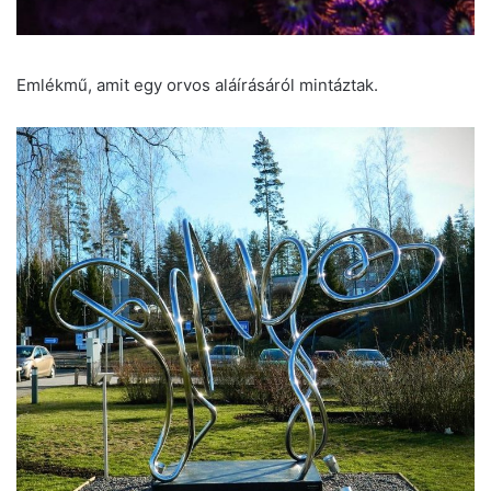
Emlékmű, amit egy orvos aláírásáról mintáztak.