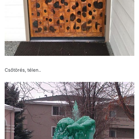
Csőtörés, télen..