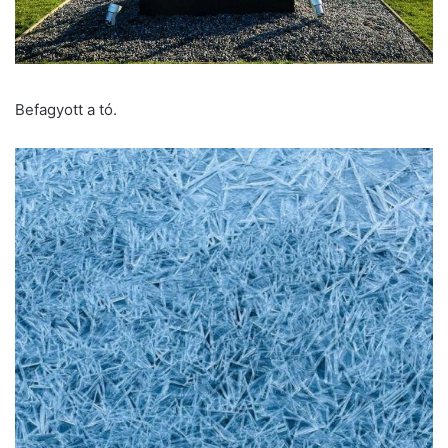
Befagyott a tó.