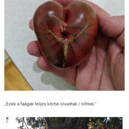
„Ezek a faágak teljes körbe olvadtak / nőttek.”