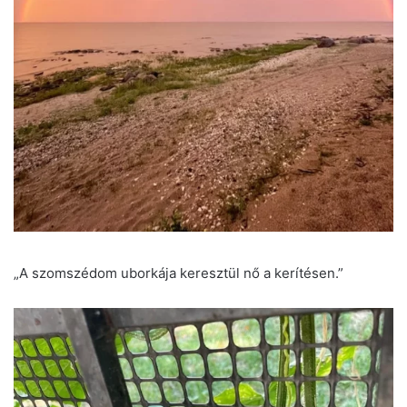
„A szomszédom uborkája keresztül nő a kerítésen.”