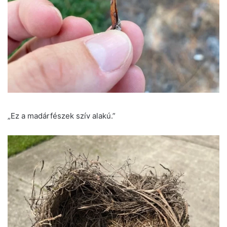
„Ez a madárfészek szív alakú.”