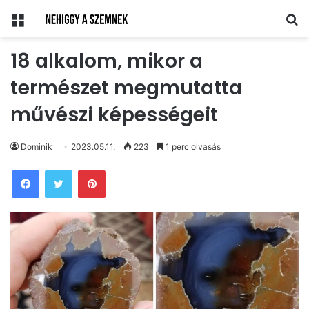
Menü
Ke
18 alkalom, mikor a
természet megmutatta
művészi képességeit
Dominik
2023.05.11.
223
1 perc olvasás
Pinterest