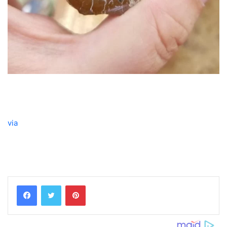
via
Pinterest