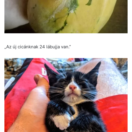
„Az új cicánknak 24 lábujja van.”