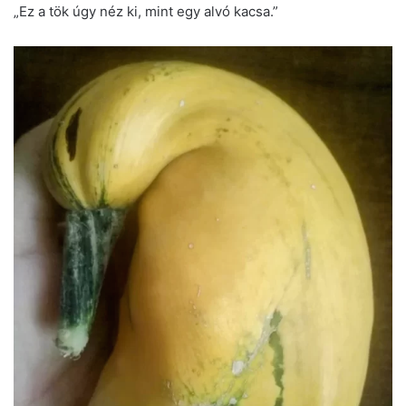
„Ez a tök úgy néz ki, mint egy alvó kacsa.”