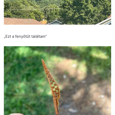
„Ezt a fenyőtűt találtam”