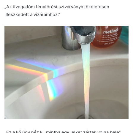
„Az üvegajtóm fénytörési szivárványa tökéletesen
illeszkedett a vízáramhoz.”
„Ez a kő úgy néz ki, mintha egy lelket zártak volna bele”