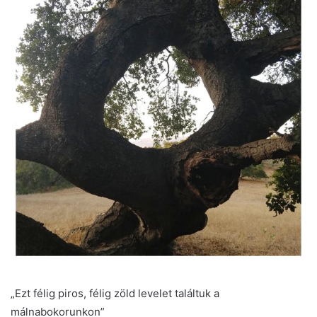
„Ezt félig piros, félig zöld levelet találtuk a
málnabokorunkon”