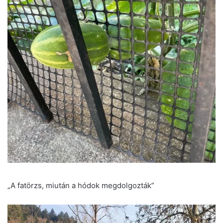
„A fatörzs, miután a hódok megdolgozták”