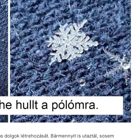
s dolgok létrehozását. Bármennyit is utaztál, sosem