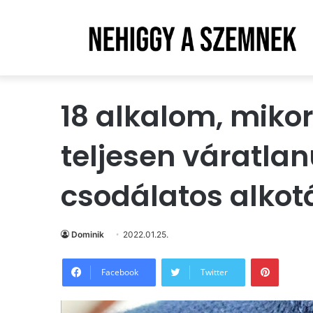
18 alkalom, miko
teljesen váratlan
csodálatos alkot
Dominik
2022.01.25.
Pintere
Facebook
Twitter