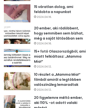
15 váratlan dolog, ami
feldobta a napunkat
2024.04.16.
20 ember, aki rádöbbent,
hogy semmiben sem bízhat,
még a saját látásában sem
2024.04.16.
15+ fotó Olaszországból, ami
miatt felkiáltasz: „Mamma
Mia!”
2024.04.12.
10 részlet a „Mamma Mia!”
filmből amiről a legtöbben
valószínűleg lemaradtak
2024.04.12.
20 figyelemre méltó ember,
aki 110% -ot adott valaki
másért