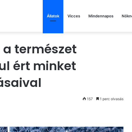
Állatok
Vicces
Mindennapos
Nőkn
r a természet
ul ért minket
ásaival
157
1 perc olvasás
st