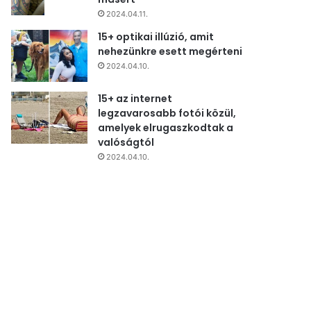
2024.04.11.
15+ optikai illúzió, amit
nehezünkre esett megérteni
2024.04.10.
15+ az internet
legzavarosabb fotói közül,
amelyek elrugaszkodtak a
valóságtól
2024.04.10.