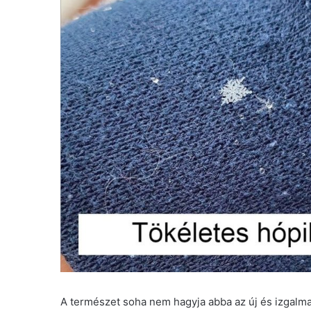
A természet soha nem hagyja abba az új és izgalma