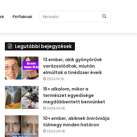
Keresés:
ek
Férfiaknak
Legutóbbi bejegyzések
13 ember, akik gyönyörűvé
varázsolódtak, miután
elmúltak a tinédzser éveik
2024.10.15.
15+ alkalom, mikor a
természet egyedisége
megdöbbentett bennünket
2024.04.16.
10+ ember, akiknek öniróniája
túlmegy minden határon
2024.04.16.