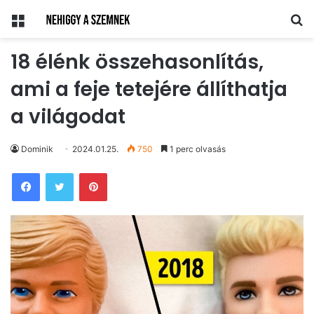
Menü
Ke
18 élénk összehasonlítás,
ami a feje tetejére állíthatja
a világodat
Dominik
2024.01.25.
750
1 perc olvasás
Pinterest