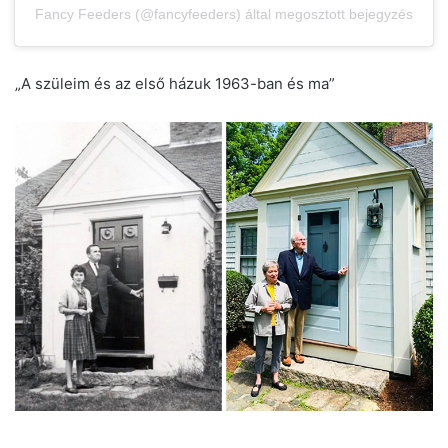
Fancy Feeders (@fancyfeeders) által megosztott bejegyzés
„A szüleim és az első házuk 1963-ban és ma”