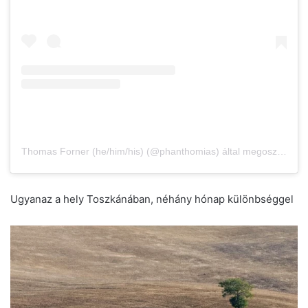
Thomas Forner (he/him/his) (@phanthomias) által megosztott bejegyzés
Ugyanaz a hely Toszkánában, néhány hónap különbséggel