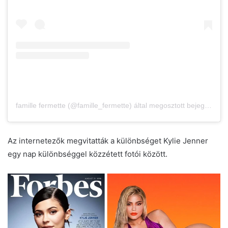
famille fermette (@famille_fermette) által megosztott bejegyzés
Az internetezők megvitatták a különbséget Kylie Jenner
egy nap különbséggel közzétett fotói között.