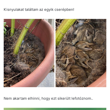
Kisnyulakat találtam az egyik cserépben!
Nem akartam elhinni, hogy ezt sikerült lefotóznom..