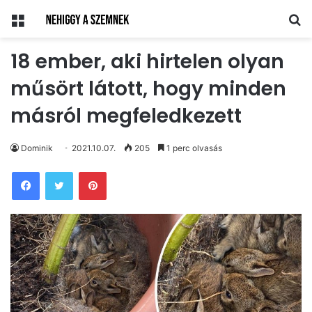
Menü
Ke
18 ember, aki hirtelen olyan
műsört látott, hogy minden
másról megfeledkezett
Dominik
2021.10.07.
205
1 perc olvasás
Pinterest