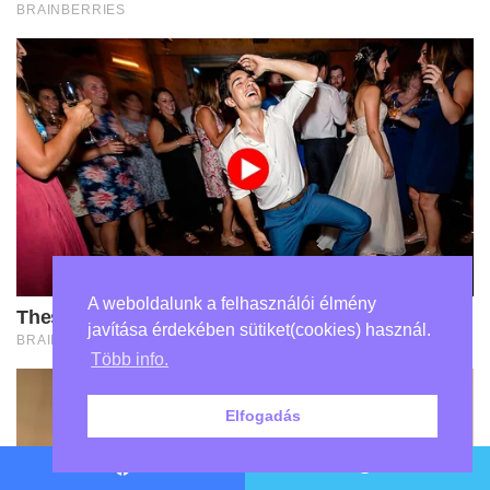
A weboldalunk a felhasználói élmény
javítása érdekében sütiket(cookies) használ.
Több info.
Elfogadás
Facebook
Twitter