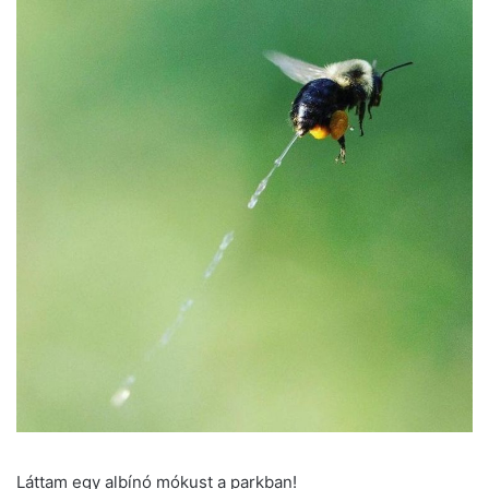
Láttam egy albínó mókust a parkban!