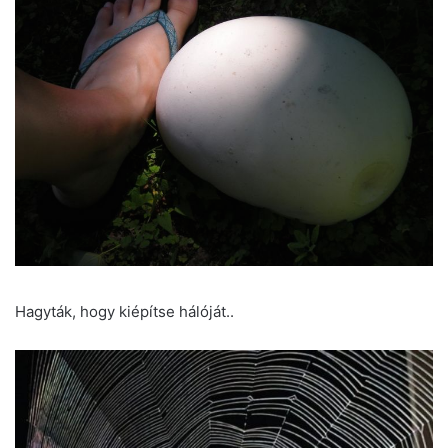
Hagyták, hogy kiépítse hálóját..