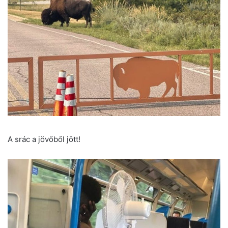
A srác a jövőből jött!