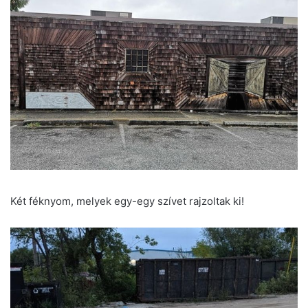
Két féknyom, melyek egy-egy szívet rajzoltak ki!