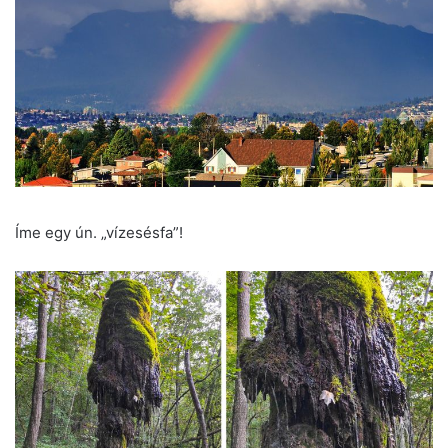
Íme egy ún. „vízesésfa”!