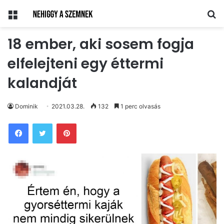
Menü
Ke
18 ember, aki sosem fogja
elfelejteni egy éttermi
kalandját
Dominik
2021.03.28.
132
1 perc olvasás
Pinterest