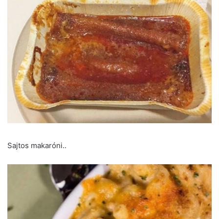
Sajtos makaróni..