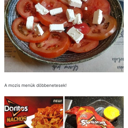
A mozis menük döbbenetesek!