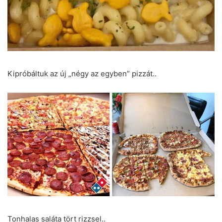
Kipróbáltuk az új „négy az egyben” pizzát..
Tonhalas saláta tört rizzsel..