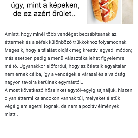
Amiatt, hogy minél több vendéget becsábítsanak az
éttermek és a séfek különböző trükkökhöz folyamodnak.
Megesik, hogy a tálalást oldják meg kreatív, egyedi módon;
más esetben pedig a menü választéka lehet figyelemre
méltó. Ugyanakkor előfordul, hogy az ötleteik egyáltalán
nem érnek célba, így a vendégek elvárásai és a valóság
nagyon távolra kerülnek egymástól..
A most következő hőseinket egytől-egyig sajnáljuk, hiszen
olyan éttermi kalandokon vannak túl, melyeket életük
végéig emlegetni fognak, de nem a pozitív élmények
miatt..