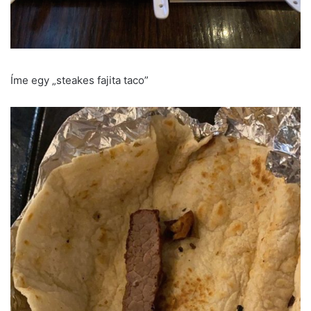
Íme egy „steakes fajita taco”