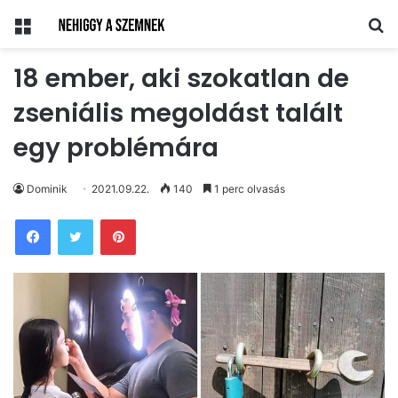
Menü
Ke
18 ember, aki szokatlan de
zseniális megoldást talált
egy problémára
Dominik
2021.09.22.
140
1 perc olvasás
Pinterest