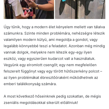
Úgy tűnik, hogy a modern élet kényelem mellett van tálalva
számunkra. Szinte minden problémára, nehézségre létezik
valamilyen modern kütyü, ami megoldja a gondot, vagy
legalább könnyebbé teszi a feladatot. Azonban még mindig
vannak dolgok, melyekre nem létezik egy-egy ilyen
eszköz, vagy egyszerűen kudarcot vall a használatuk.
Vegyünk egy elromlott csengőt; egy nem megfelelően
felszerelt függönyt vagy egy törött hűtőszerkény polcot –
az ilyen problémákat ébresztőóraként működhetnek az
emberi találékonyság számára.
A most következő hőseinknek pedig szokatlan, de mégis
zseniális megoldásokkal sikerült előállniuk!