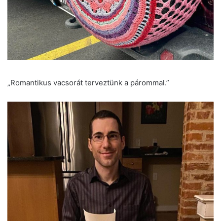
„Romantikus vacsorát terveztünk a párommal.”