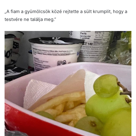
„A fiam a gyümölcsök közé rejtette a sült krumplit, hogy a
testvére ne találja meg.”