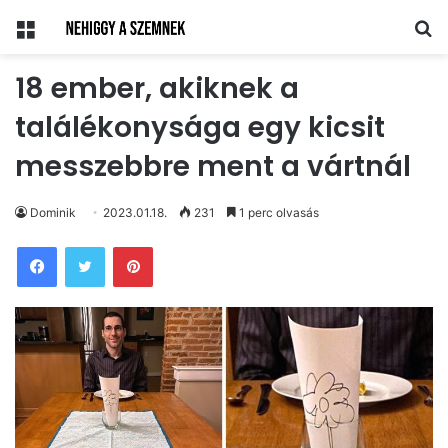
Menü
Ke
18 ember, akiknek a
találékonysága egy kicsit
messzebbre ment a vártnál
Dominik
2023.01.18.
231
1 perc olvasás
Pinterest