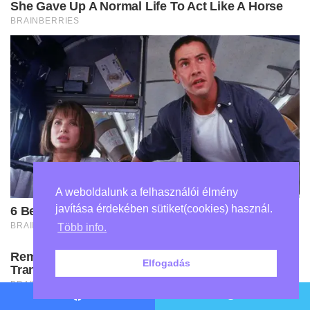
A weboldalunk a felhasználói élmény
javítása érdekében sütiket(cookies) használ.
Több info.
Elfogadás
Facebook
Twitter