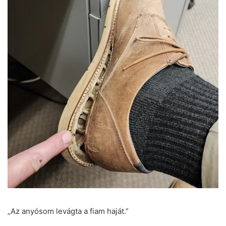
„Az anyósom levágta a fiam haját.”