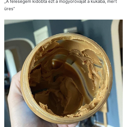
„A feleségem kidobta ezt a mogyoróvajat a kukába, mert
üres”