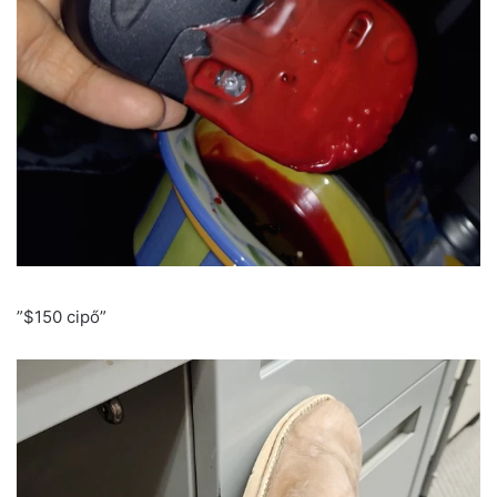
”$150 cipő”