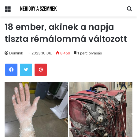
Menü
Ke
18 ember, akinek a napja
tiszta rémálommá változott
Dominik
2023.10.06.
8 459
1 perc olvasás
Pinterest