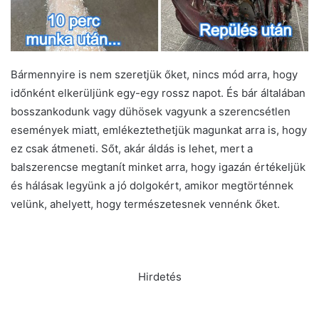
Bármennyire is nem szeretjük őket, nincs mód arra, hogy
időnként elkerüljünk egy-egy rossz napot. És bár általában
bosszankodunk vagy dühösek vagyunk a szerencsétlen
események miatt, emlékeztethetjük magunkat arra is, hogy
ez csak átmeneti. Sőt, akár áldás is lehet, mert a
balszerencse megtanít minket arra, hogy igazán értékeljük
és hálásak legyünk a jó dolgokért, amikor megtörténnek
velünk, ahelyett, hogy természetesnek vennénk őket.
Hirdetés