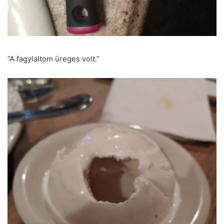
”A fagylaltom üreges volt.”