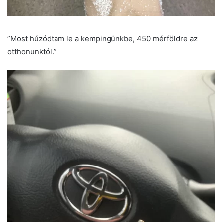
”Most húzódtam le a kempingünkbe, 450 mérföldre az
otthonunktól.”