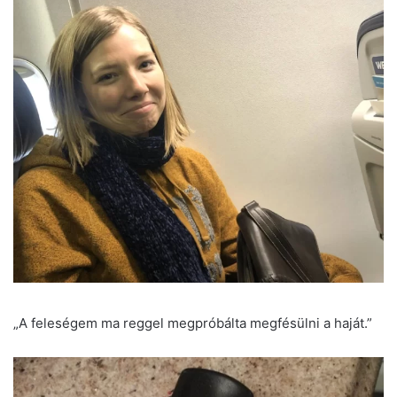
„A feleségem ma reggel megpróbálta megfésülni a haját.”