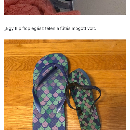
„Egy flip flop egész télen a fűtés mögött volt.”