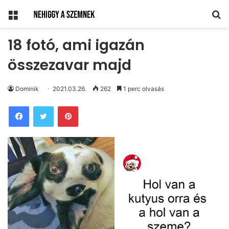
Menü
Ke
18 fotó, ami igazán
összezavar majd
Dominik
2021.03.26.
262
1 perc olvasás
Pinterest