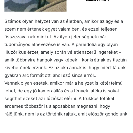
Számos olyan helyzet van az életben, amikor az agy és a
szem nem értenek egyet valamiben, és ezzel teljesen
összezavarnak minket. Az ilyen jelenségnek már
tudományos elnevezése is van. A pareidolia egy olyan
illuzórikus érzet, amely során véletlenszerű ingereket –
amik többnyire hangok vagy képek – konkrétnak és tisztán
kivehetőnek érzünk. Ez az oka annak is, hogy miért látunk
gyakran arc formát ott, ahol szó sincs erről..
Vannak olyan esetek, amikor már a helyzet is kétértelmű
lehet, de egy jó kameraállás és a fények játéka is sokat
segíthet ezeket az illúziókat elérni. A trükkös fotókat
érdemes többször is alaposabban megnézni, hogy
rájöjjünk, nem is az történik rajtuk, amit először gondolunk.