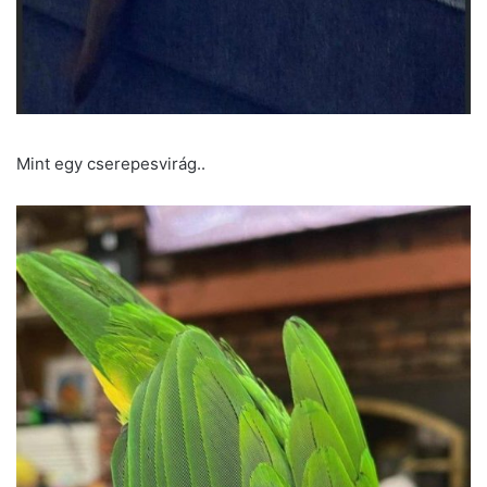
Mint egy cserepesvirág..