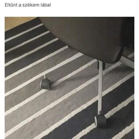
Eltűnt a székem lába!