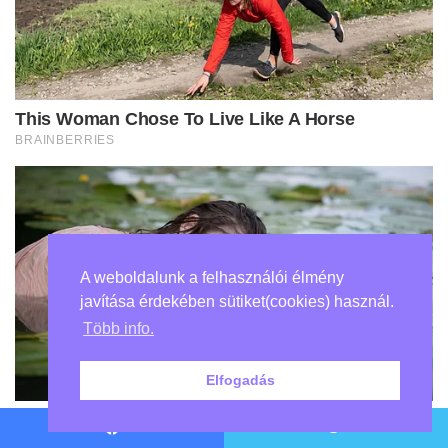
A weboldalunk a felhasználói élmény
javítása érdekében sütiket(cookies) használ.
Több info.
Elfogadás
Facebook
Twitter