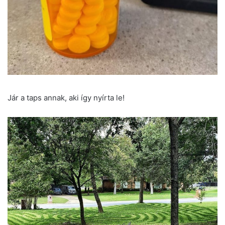
Jár a taps annak, aki így nyírta le!