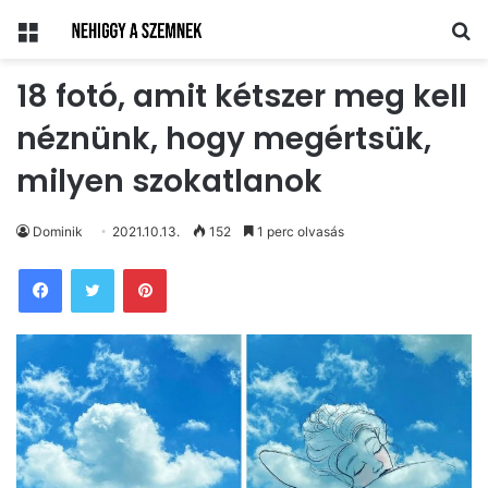
Menü
Ke
18 fotó, amit kétszer meg kell
néznünk, hogy megértsük,
milyen szokatlanok
Dominik
2021.10.13.
152
1 perc olvasás
Pinterest