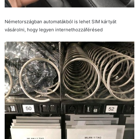
Németországban automatákból is lehet SIM kártyát
vásárolni, hogy legyen internethozzáférésed