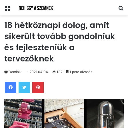
Menü
Ke
18 hétköznapi dolog, amit
sikerült tovább gondolniuk
és fejleszteniük a
tervezőknek
Dominik
2021.04.04.
137
1 perc olvasás
Pinterest