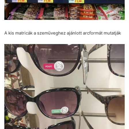
A kis matricák a szemüveghez ajánlott arcformát mutatják