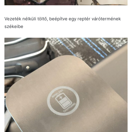
Vezeték nélküli töltő, beépítve egy reptér várótermének
székeibe