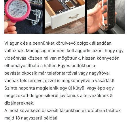
Világunk és a bennünket körülvevő dolgok állandóan
változnak. Manapság már nem kell aggódni azon, hogy egy
videóhívás közben mi van mögöttünk, hiszen könnyedén
elhomályosítható a háttér. Egyes boltokban a
bevásárlókocsik már telefontartóval vagy nagyítóval
vannak felszerelve, ezzel is megkönnyítve a vásárlást!
Szinte naponta megjelenik egy új kütyü, vagy épp egy
megszokott dolgon sikerül javítaniuk a tervezőknek &
dizájnereknek.
A most következő összeállításunkban ez utóbbira találtok
majd 18 nagyszerű példát!