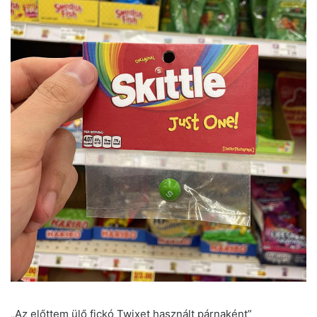
„Az előttem ülő fickó Twixet használt párnaként”