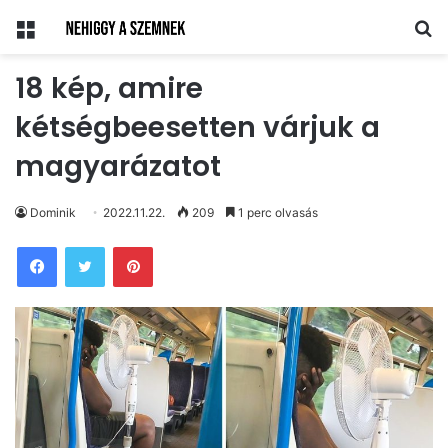
Menü
Ke
18 kép, amire
kétségbeesetten várjuk a
magyarázatot
Dominik
2022.11.22.
209
1 perc olvasás
Pinterest