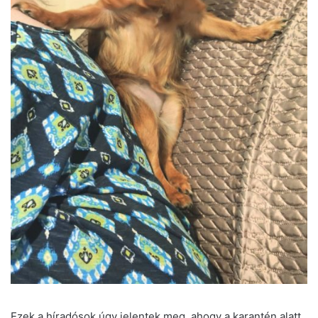
Ezek a híradósok úgy jelentek meg, ahogy a karantén alatt