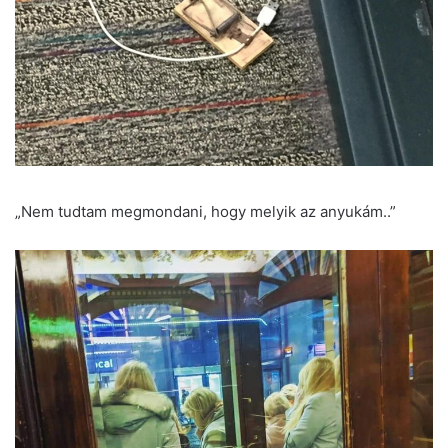
„Nem tudtam megmondani, hogy melyik az anyukám..”