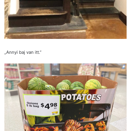
„Annyi baj van itt.”