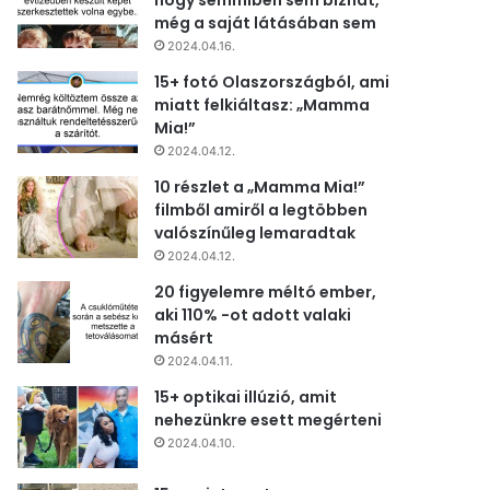
hogy semmiben sem bízhat,
még a saját látásában sem
2024.04.16.
15+ fotó Olaszországból, ami
miatt felkiáltasz: „Mamma
Mia!”
2024.04.12.
10 részlet a „Mamma Mia!”
filmből amiről a legtöbben
valószínűleg lemaradtak
2024.04.12.
20 figyelemre méltó ember,
aki 110% -ot adott valaki
másért
2024.04.11.
15+ optikai illúzió, amit
nehezünkre esett megérteni
2024.04.10.