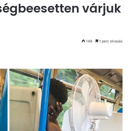
tségbeesetten várjuk
148
1 perc olvasás
st