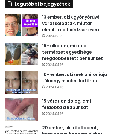
Legutóbbi bejegyzések
13 ember, akik gyönyörűvé
varázsolódtak, miután
elmúltak a tinédzser éveik
2024.10.15.
15+ alkalom, mikor a
természet egyedisége
megdöbbentett bennünket
2024.04.16.
10+ ember, akiknek öniróniája
túlmegy minden határon
2024.04.16.
15 váratlan dolog, ami
feldobta a napunkat
2024.04.16.
20 ember, aki rádöbbent,