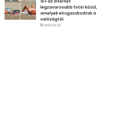
15+ az internet
legzavarosabb fotói közül,
amelyek elrugaszkodtak a
valóságtól
2024.04.10.