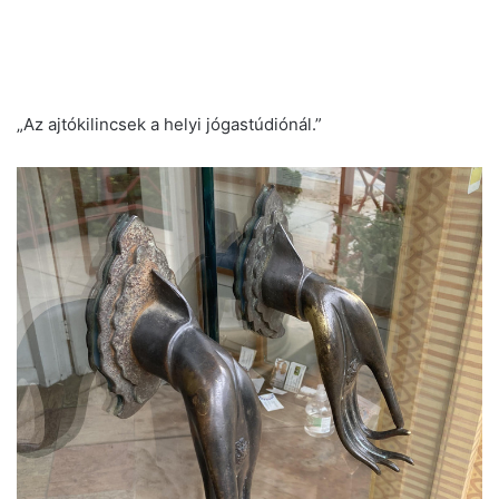
„Az ajtókilincsek a helyi jógastúdiónál.”