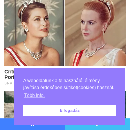
A weboldalunk a felhasználói élmény
javítása érdekében sütiket(cookies) használ.
Több info.
Elfogadás
Facebook
Twitter