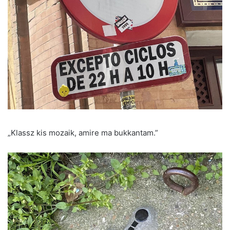
„Klassz kis mozaik, amire ma bukkantam.”