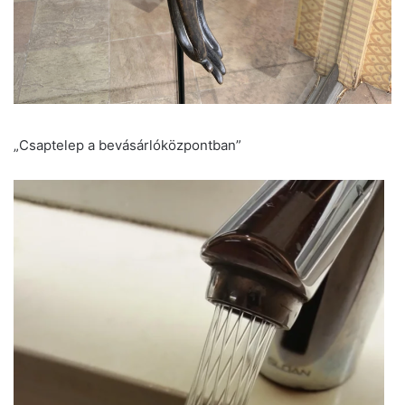
„Csaptelep a bevásárlóközpontban”