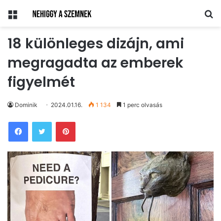
Menü
Ke
18 különleges dizájn, ami
megragadta az emberek
figyelmét
Dominik
2024.01.16.
1 134
1 perc olvasás
Pinterest