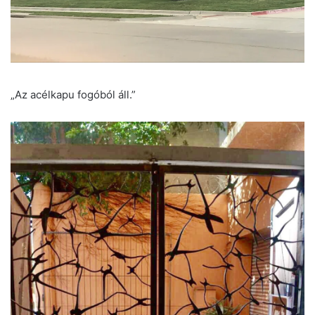
„Az acélkapu fogóból áll.”