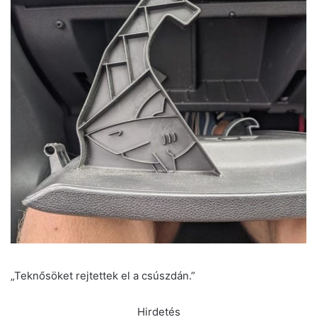
„Teknősöket rejtettek el a csúszdán.”
Hirdetés