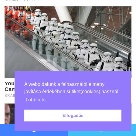
A weboldalunk a felhasználói élmény
javítása érdekében sütiket(cookies) használ.
Több info.
Elfogadás
Facebook
Twitter