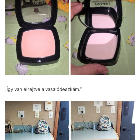
„Így van elrejtve a vasalódeszkám.”