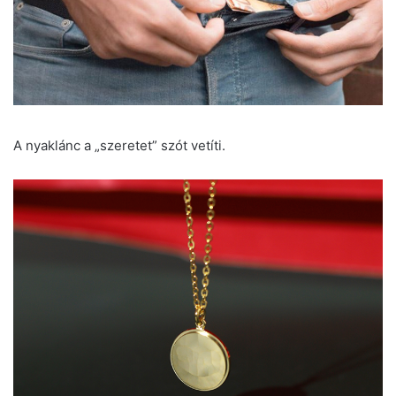
A nyaklánc a „szeretet” szót vetíti.