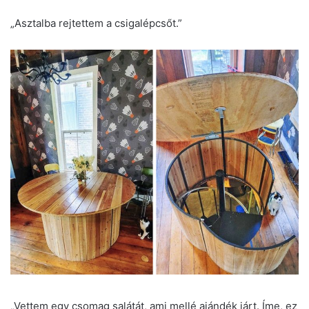
„Asztalba rejtettem a csigalépcsőt.”
„Vettem egy csomag salátát, ami mellé ajándék járt. Íme, ez