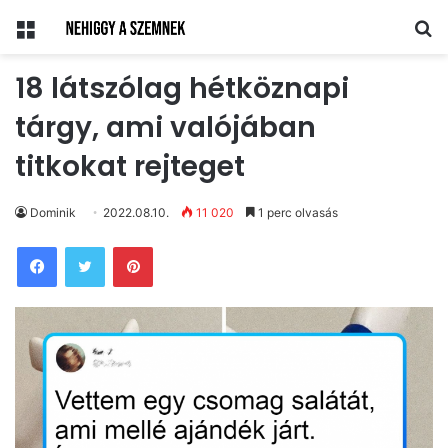
Menü
Ke
18 látszólag hétköznapi
tárgy, ami valójában
titkokat rejteget
Dominik
2022.08.10.
11 020
1 perc olvasás
Pinterest