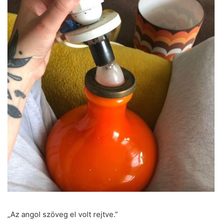
„Az angol szöveg el volt rejtve.”