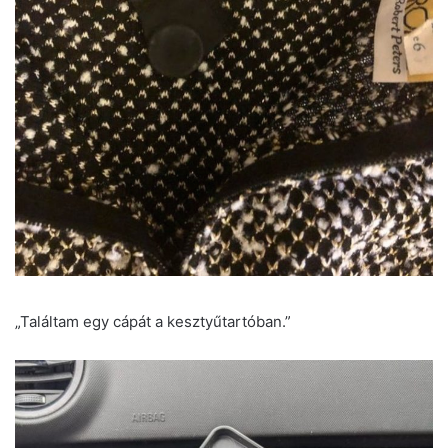
„Találtam egy cápát a kesztyűtartóban.”