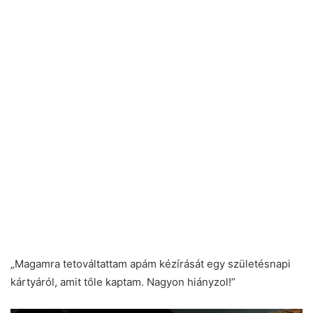
„Magamra tetováltattam apám kézírását egy születésnapi
kártyáról, amit tőle kaptam. Nagyon hiányzol!”