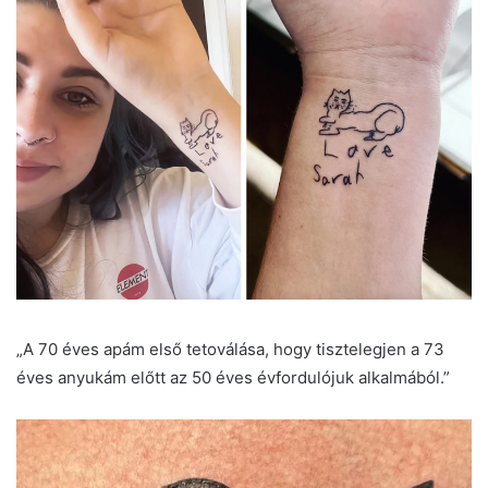
„A 70 éves apám első tetoválása, hogy tisztelegjen a 73
éves anyukám előtt az 50 éves évfordulójuk alkalmából.”