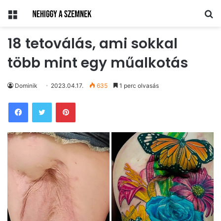
Menü
Ke
18 tetoválás, ami sokkal
több mint egy műalkotás
Dominik
2023.04.17.
635
1 perc olvasás
Pinterest