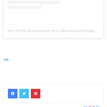
Nimz Donde (@monstersink.nimz) által megosztott bejegyzés
via
Pinterest