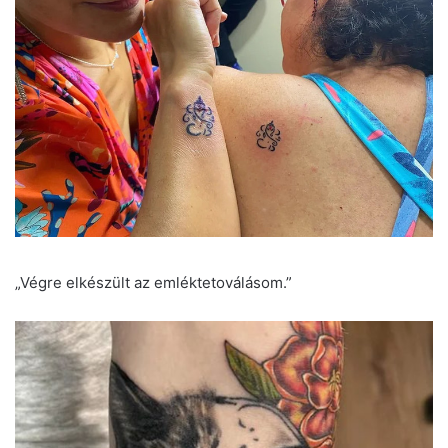
„Végre elkészült az emléktetoválásom.”