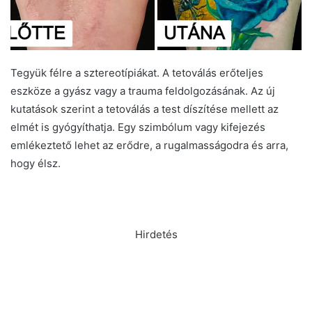
Tegyük félre a sztereotípiákat. A tetoválás erőteljes
eszköze a gyász vagy a trauma feldolgozásának. Az új
kutatások szerint a tetoválás a test díszítése mellett az
elmét is gyógyíthatja. Egy szimbólum vagy kifejezés
emlékeztető lehet az erődre, a rugalmasságodra és arra,
hogy élsz.
Hirdetés