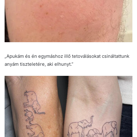
„Apukám és én egymáshoz illő tetoválásokat csináltattunk
anyám tiszteletére, aki elhunyt.”