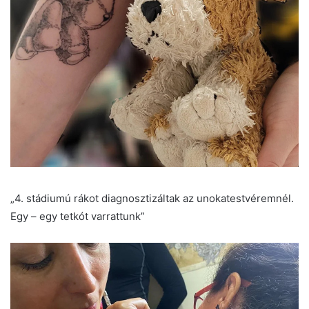
„4. stádiumú rákot diagnosztizáltak az unokatestvéremnél.
Egy – egy tetkót varrattunk”