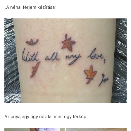
„A néhai férjem kézírása”
Az anyajegy úgy néz ki, mint egy térkép.