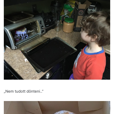
„Nem tudott dönteni..”