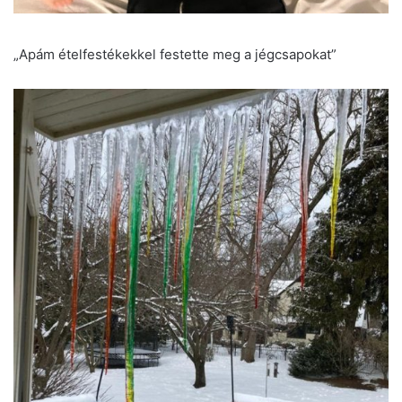
„Apám ételfestékekkel festette meg a jégcsapokat”