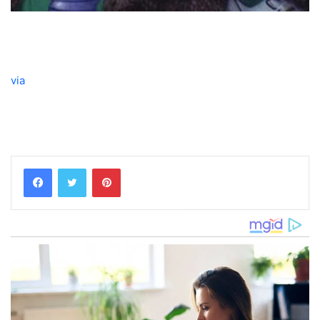
via
Pinterest