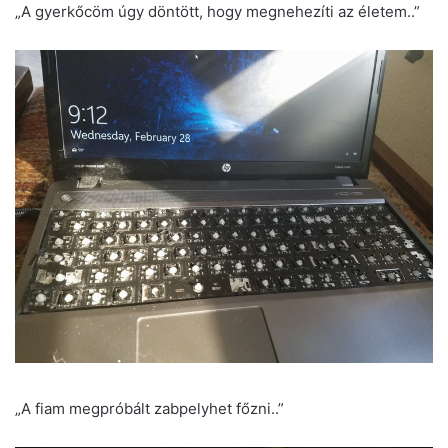
„A gyerkőcöm úgy döntött, hogy megnehezíti az életem..”
„A fiam megpróbált zabpelyhet főzni..”