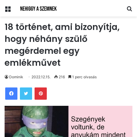
Menü
Ke
18 történet, ami bizonyítja,
hogy néhány szülő
megérdemel egy
emlékművet
Dominik
2022.12.15.
216
1 perc olvasás
Pinterest