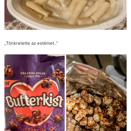
„Tönkretette az estémet..”