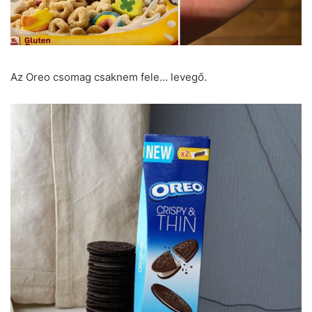
Az Oreo csomag csaknem fele… levegő.