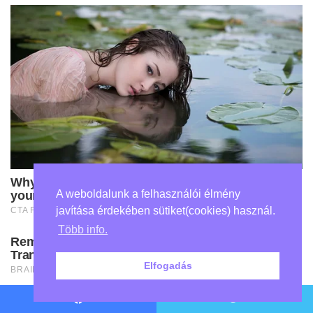
A weboldalunk a felhasználói élmény
javítása érdekében sütiket(cookies) használ.
Több info.
Elfogadás
Facebook
Twitter