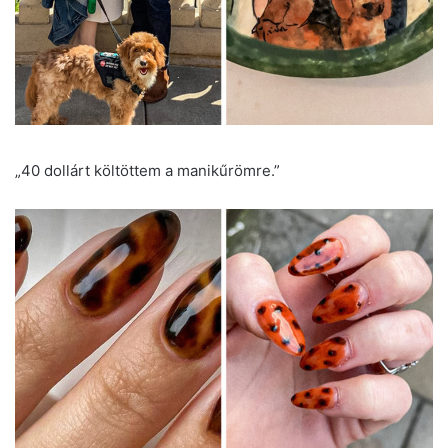
„40 dollárt költöttem a manikűrömre.”