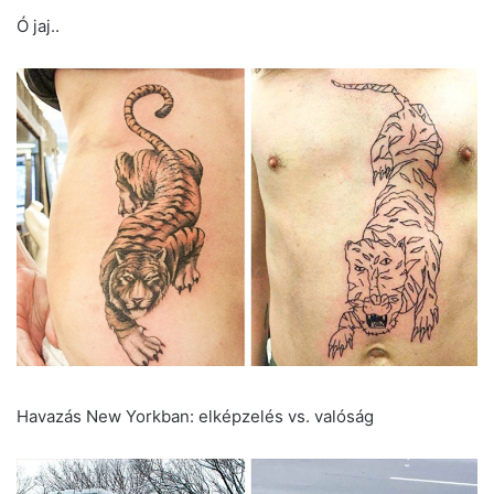
Ó jaj..
Havazás New Yorkban: elképzelés vs. valóság