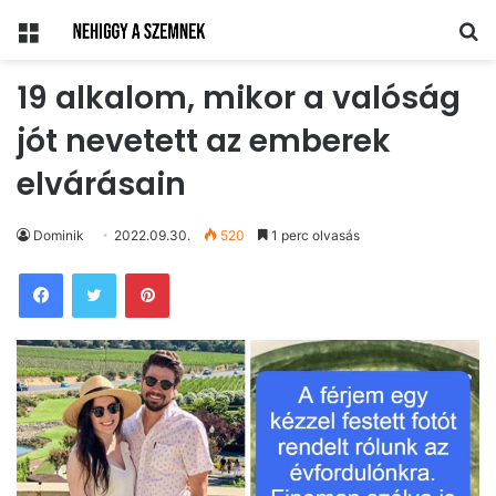
Menü
Ke
19 alkalom, mikor a valóság
jót nevetett az emberek
elvárásain
Dominik
2022.09.30.
520
1 perc olvasás
Pinterest