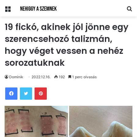
Menü
Ke
19 fickó, akinek jól jönne egy
szerencsehozó talizmán,
hogy véget vessen a nehéz
sorozatuknak
Dominik
2022.12.16.
192
1 perc olvasás
Pinterest