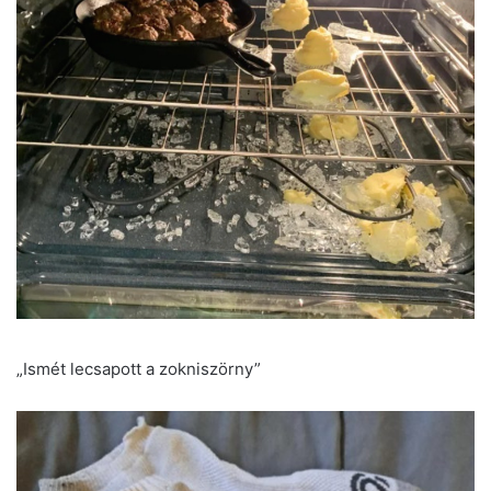
„Ismét lecsapott a zokniszörny”