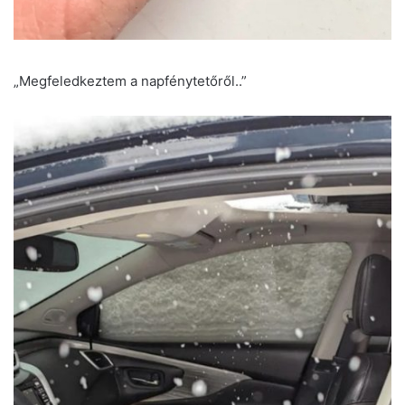
„Megfeledkeztem a napfénytetőről..”