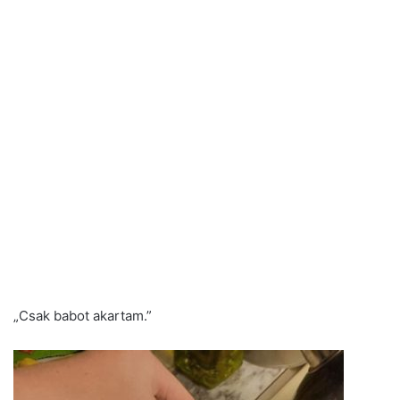
„Csak babot akartam.”