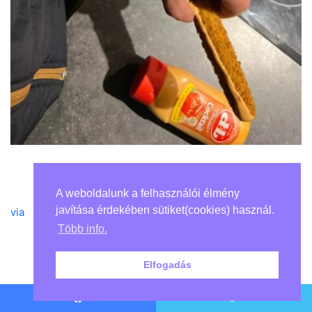
A weboldalunk a felhasználói élmény
javítása érdekében sütiket(cookies) használ.
via
Több info.
Elfogadás
Pinterest
Facebook
Twitter