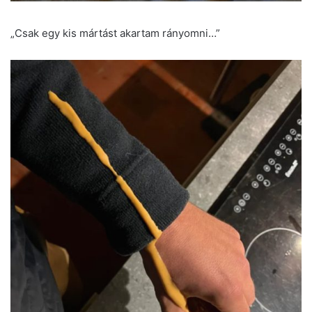
„Csak egy kis mártást akartam rányomni…”