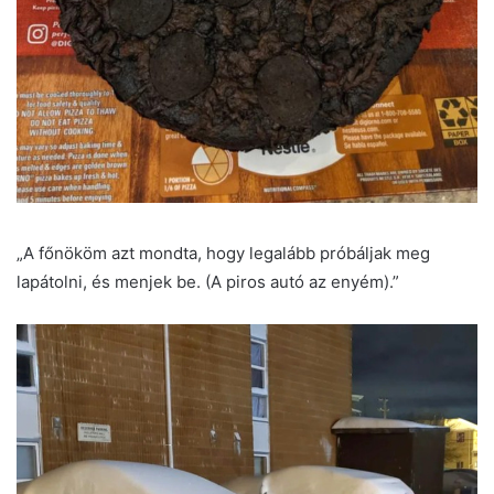
„A főnököm azt mondta, hogy legalább próbáljak meg
lapátolni, és menjek be. (A piros autó az enyém).”