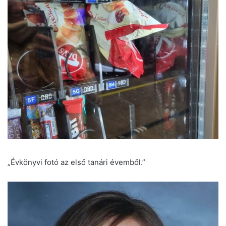
„Évkönyvi fotó az első tanári évemből.”