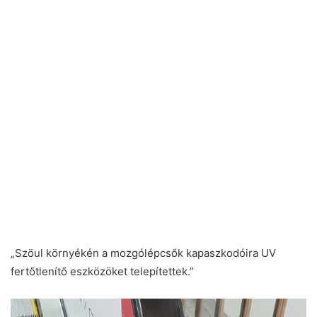
„Szöul környékén a mozgólépcsők kapaszkodóira UV
fertőtlenítő eszközöket telepítettek.”