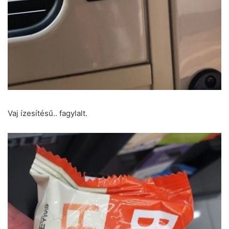
Vaj ízesítésű.. fagylalt.