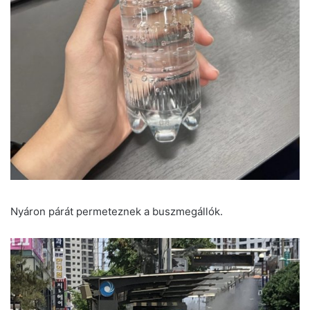
Nyáron párát permeteznek a buszmegállók.