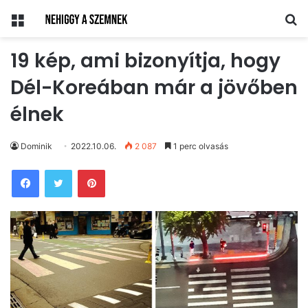
Menü
Ke
19 kép, ami bizonyítja, hogy
Dél-Koreában már a jövőben
élnek
Dominik
2022.10.06.
2 087
1 perc olvasás
Pinterest