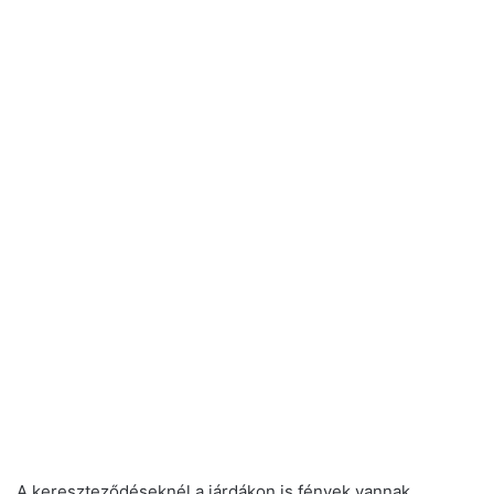
A kereszteződéseknél a járdákon is fények vannak.