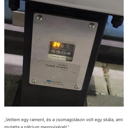
„Vettem egy rament, és a csomagoláson volt egy skála, ami
mutatta a nátrium mennyiségét.”