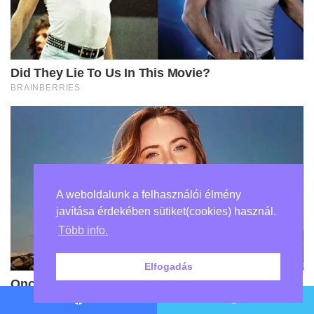
A weboldalunk a felhasználói élmény
javítása érdekében sütiket(cookies) használ.
Több info.
Elfogadás
Facebook
Twitter