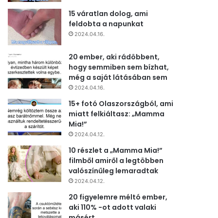
15 váratlan dolog, ami
feldobta a napunkat
2024.04.16.
20 ember, aki rádöbbent,
hogy semmiben sem bízhat,
még a saját látásában sem
2024.04.16.
15+ fotó Olaszországból, ami
miatt felkiáltasz: „Mamma
Mia!”
2024.04.12.
10 részlet a „Mamma Mia!”
filmből amiről a legtöbben
valószínűleg lemaradtak
2024.04.12.
20 figyelemre méltó ember,
aki 110% -ot adott valaki
másért