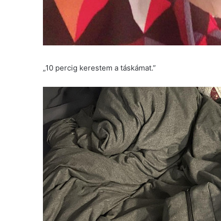
„10 percig kerestem a táskámat.”