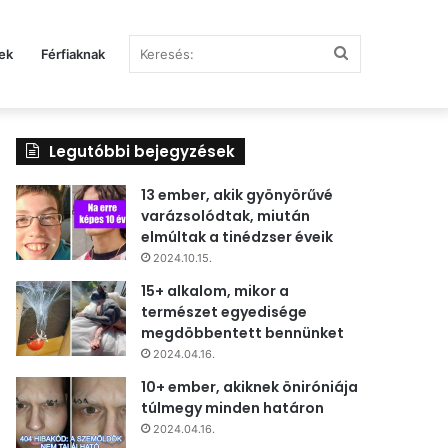
Keresés:
ek
Férfiaknak
Legutóbbi bejegyzések
13 ember, akik gyönyörűvé
varázsolódtak, miután
elmúltak a tinédzser éveik
2024.10.15.
15+ alkalom, mikor a
természet egyedisége
megdöbbentett bennünket
2024.04.16.
10+ ember, akiknek öniróniája
túlmegy minden határon
2024.04.16.