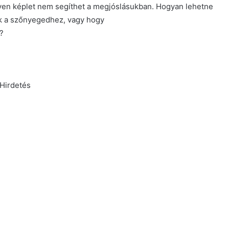
lyen képlet nem segíthet a megjóslásukban. Hogyan lehetne
lik a szőnyegedhez, vagy hogy
?
Hirdetés