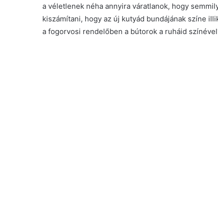
a véletlenek néha annyira váratlanok, hogy semmi
kiszámítani, hogy az új kutyád bundájának színe il
a fogorvosi rendelőben a bútorok a ruháid színével