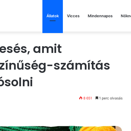
Állatok
Vicces
Mindennapos
Nőkn
esés, amit
zínűség-számítás
ósolni
8 651
1 perc olvasás
st