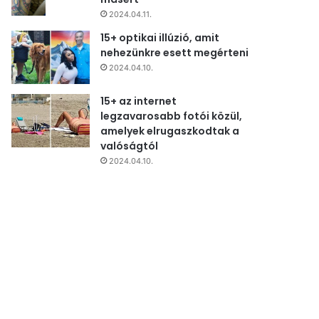
2024.04.11.
15+ optikai illúzió, amit
nehezünkre esett megérteni
2024.04.10.
15+ az internet
legzavarosabb fotói közül,
amelyek elrugaszkodtak a
valóságtól
2024.04.10.