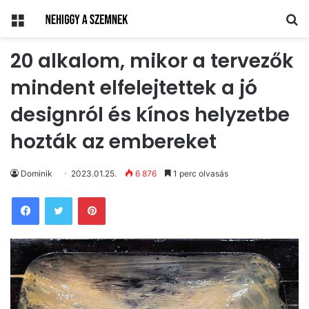
Menü
Ke
20 alkalom, mikor a tervezők
mindent elfelejtettek a jó
designról és kínos helyzetbe
hozták az embereket
Dominik
2023.01.25.
6 876
1 perc olvasás
Pinterest