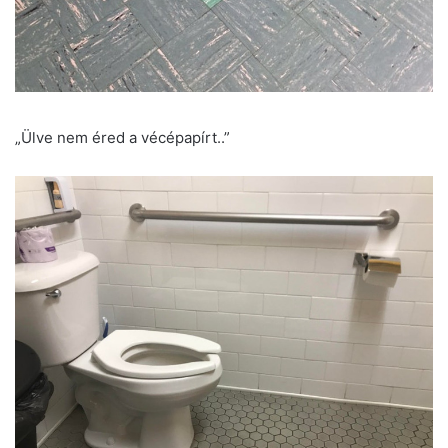
„Ülve nem éred a vécépapírt..”