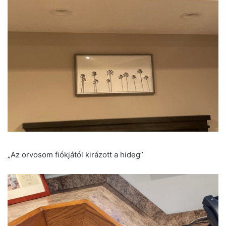
„Az orvosom fiókjától kirázott a hideg”