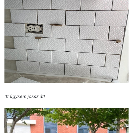
Itt úgysem jössz át!