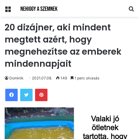
Menü
Ke
20 dizájner, aki mindent
megtett azért, hogy
megnehezítse az emberek
mindennapjait
Dominik
2021.07.08.
149
1 perc olvasás
Pinterest