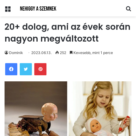
Menü
Ke
20+ dolog, ami az évek során
nagyon megváltozott
Dominik
2023.06.13.
252
Kevesebb, mint 1 perce
Pinterest