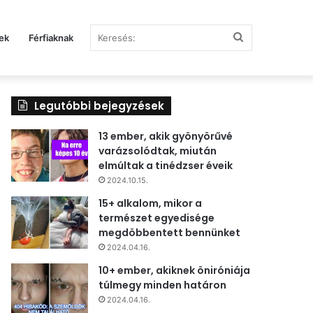
Keresés:
ek
Férfiaknak
Legutóbbi bejegyzések
13 ember, akik gyönyörűvé
varázsolódtak, miután
elmúltak a tinédzser éveik
2024.10.15.
15+ alkalom, mikor a
természet egyedisége
megdöbbentett bennünket
2024.04.16.
10+ ember, akiknek öniróniája
túlmegy minden határon
2024.04.16.