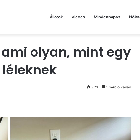
Állatok
Vicces
Mindennapos
Nőkn
, ami olyan, mint egy
 léleknek
323
1 perc olvasás
st