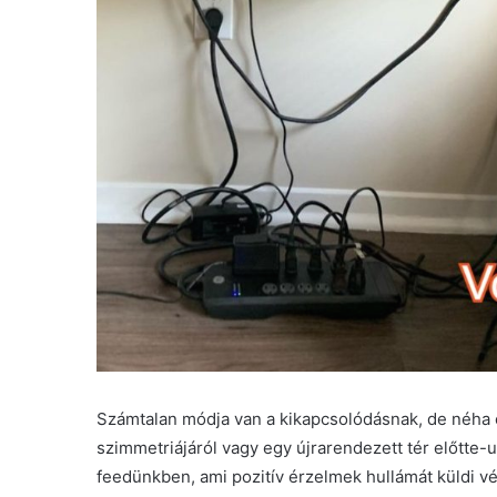
Számtalan módja van a kikapcsolódásnak, de néha e
szimmetriájáról vagy egy újrarendezett tér előtte-
feedünkben, ami pozitív érzelmek hullámát küldi vé