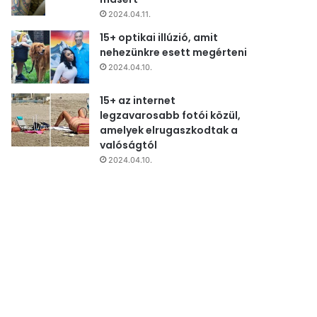
2024.04.11.
15+ optikai illúzió, amit
nehezünkre esett megérteni
2024.04.10.
15+ az internet
legzavarosabb fotói közül,
amelyek elrugaszkodtak a
valóságtól
2024.04.10.