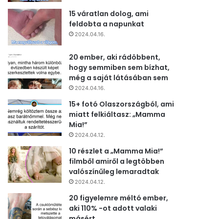
15 váratlan dolog, ami
feldobta a napunkat
2024.04.16.
20 ember, aki rádöbbent,
hogy semmiben sem bízhat,
még a saját látásában sem
2024.04.16.
15+ fotó Olaszországból, ami
miatt felkiáltasz: „Mamma
Mia!”
2024.04.12.
10 részlet a „Mamma Mia!”
filmből amiről a legtöbben
valószínűleg lemaradtak
2024.04.12.
20 figyelemre méltó ember,
aki 110% -ot adott valaki
másért