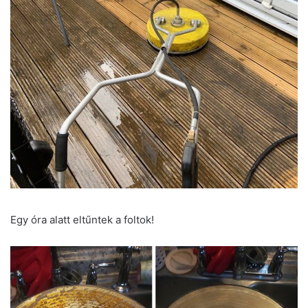
Egy óra alatt eltűntek a foltok!