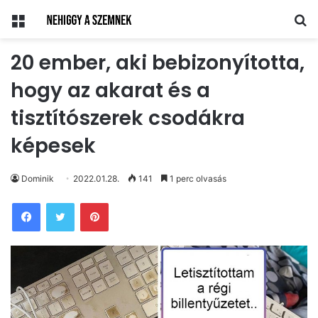
Menü
Ke
20 ember, aki bebizonyította,
hogy az akarat és a
tisztítószerek csodákra
képesek
Dominik
2022.01.28.
141
1 perc olvasás
Pinterest