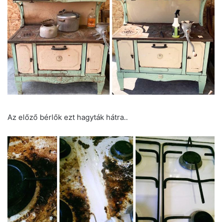
Az előző bérlők ezt hagyták hátra..