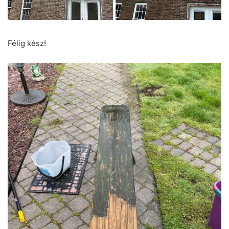
Félig kész!