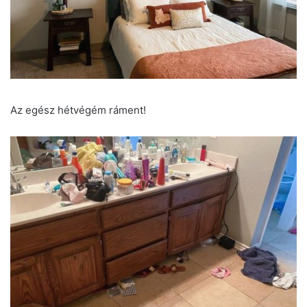
Az egész hétvégém ráment!