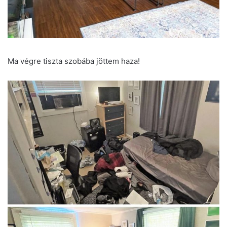
Ma végre tiszta szobába jöttem haza!