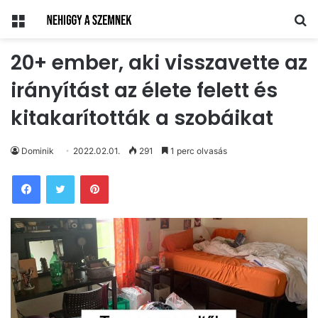
Menü
Ke
20+ ember, aki visszavette az
irányítást az élete felett és
kitakarították a szobáikat
Dominik
2022.02.01.
291
1 perc olvasás
Pinterest