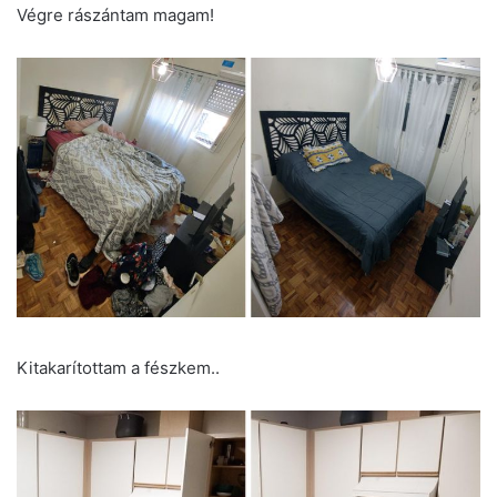
Végre rászántam magam!
Kitakarítottam a fészkem..