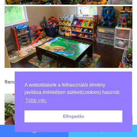
Rendbe raktam a munkaasztalomat!
A weboldalunk a felhasználói élmény
javítása érdekében sütiket(cookies) használ.
Több info.
Elfogadás
Facebook
Twitter