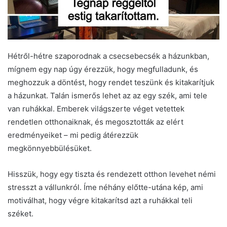
Hétről-hétre szaporodnak a csecsebecsék a házunkban,
mígnem egy nap úgy érezzük, hogy megfulladunk, és
meghozzuk a döntést, hogy rendet teszünk és kitakarítjuk
a házunkat. Talán ismerős lehet az az egy szék, ami tele
van ruhákkal. Emberek világszerte véget vetettek
rendetlen otthonaiknak, és megosztották az elért
eredményeiket – mi pedig átérezzük
megkönnyebbülésüket.
Hisszük, hogy egy tiszta és rendezett otthon levehet némi
stresszt a vállunkról. Íme néhány előtte-utána kép, ami
motiválhat, hogy végre kitakarítsd azt a ruhákkal teli
széket.