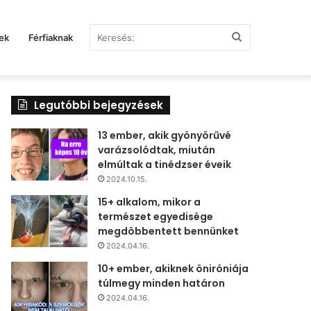
Keresés:
ek
Férfiaknak
Legutóbbi bejegyzések
13 ember, akik gyönyörűvé
varázsolódtak, miután
elmúltak a tinédzser éveik
2024.10.15.
15+ alkalom, mikor a
természet egyedisége
megdöbbentett bennünket
2024.04.16.
10+ ember, akiknek öniróniája
túlmegy minden határon
2024.04.16.