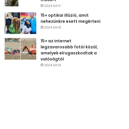
2024.04.11.
15+ optikai illúzió, amit
nehezünkre esett megérteni
2024.04.10.
15+ az internet
legzavarosabb fotói közül,
amelyek elrugaszkodtak a
valóságtól
2024.04.10.