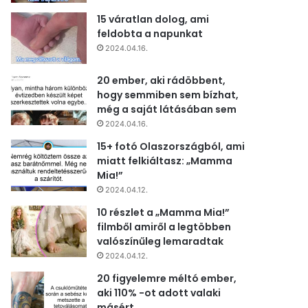
15 váratlan dolog, ami
feldobta a napunkat
2024.04.16.
20 ember, aki rádöbbent,
hogy semmiben sem bízhat,
még a saját látásában sem
2024.04.16.
15+ fotó Olaszországból, ami
miatt felkiáltasz: „Mamma
Mia!”
2024.04.12.
10 részlet a „Mamma Mia!”
filmből amiről a legtöbben
valószínűleg lemaradtak
2024.04.12.
20 figyelemre méltó ember,
aki 110% -ot adott valaki
másért