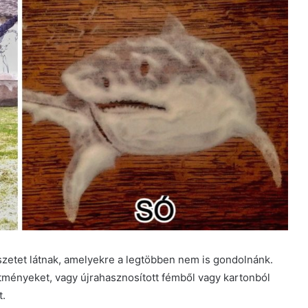
zetet látnak, amelyekre a legtöbben nem is gondolnánk.
tményeket, vagy újrahasznosított fémből vagy kartonból
t.