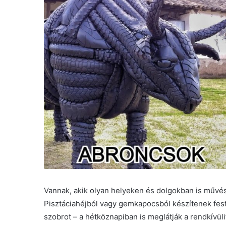
Vannak, akik olyan helyeken és dolgokban is művés
Pisztáciahéjból vagy gemkapocsból készítenek fes
szobrot – a hétköznapiban is meglátják a rendkívüli