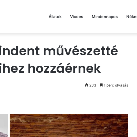
Állatok
Vicces
Mindennapos
Nőkn
mindent művészetté
ihez hozzáérnek
233
1 perc olvasás
st