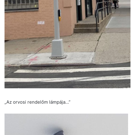
„Az orvosi rendelőm lámpája…”