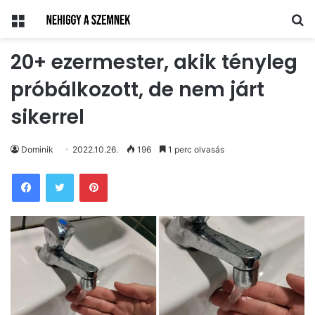
Menü
Ke
20+ ezermester, akik tényleg
próbálkozott, de nem járt
sikerrel
Dominik
2022.10.26.
196
1 perc olvasás
Pinterest