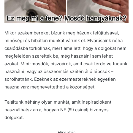
Mikor szakembereket bízunk meg házunk felújításával,
minőségi és hibátlan munkát várunk el. Elvárásaink néha
csalódásba torkollnak, mert amellett, hogy a dolgokat nem
megfelelően szerelték be, még használni sem lehet
azokat. Mini-mosdók, piszoárok, amit csak térdelve tudunk
használni, vagy az összeomlás szélén álló lépcsők –
sorolhatnánk. Ezeknek az ezermestereknek egyetlen
haszna van: megnevettetheti a közönséget.
Találtunk néhány olyan munkát, amit inspirációként
használhatsz arra, hogyan NE (!!!) csinálj bizonyos
dolgokat.
Hirdetés