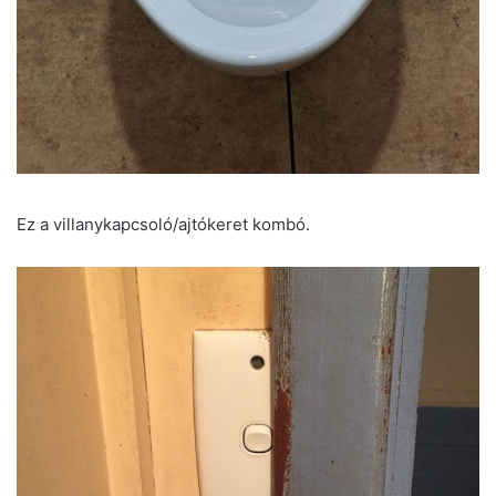
Ez a villanykapcsoló/ajtókeret kombó.