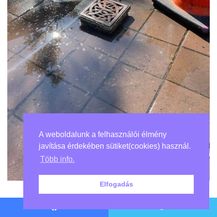
A weboldalunk a felhasználói élmény
javítása érdekében sütiket(cookies) használ.
Több info.
Elfogadás
„Az iskolám tornaterme…”
Facebook
Twitter