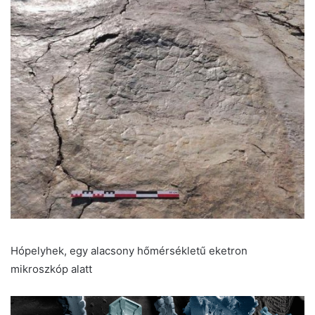
Hópelyhek, egy alacsony hőmérsékletű eketron
mikroszkóp alatt