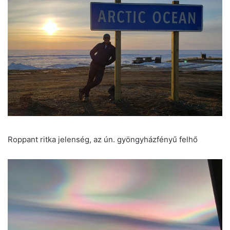
Roppant ritka jelenség, az ún. gyöngyházfényű felhő