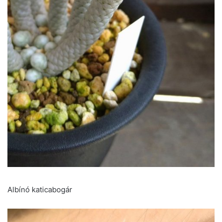
Albínó katicabogár