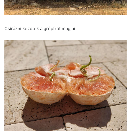
Csírázni kezdtek a grépfrút magjai