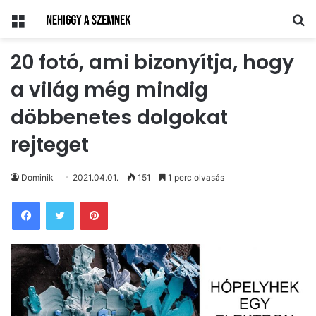
Menü
Ke
20 fotó, ami bizonyítja, hogy
a világ még mindig
döbbenetes dolgokat
rejteget
Dominik
2021.04.01.
151
1 perc olvasás
Pinterest