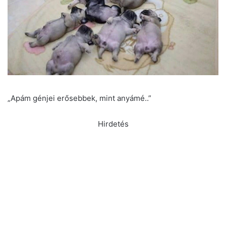
„Apám génjei erősebbek, mint anyámé..”
Hirdetés