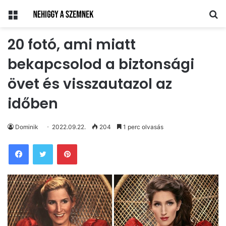
Menü
Ke
20 fotó, ami miatt
bekapcsolod a biztonsági
övet és visszautazol az
időben
Dominik
2022.09.22.
204
1 perc olvasás
Pinterest