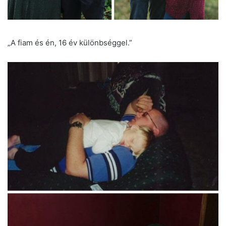
„A fiam és én, 16 év különbséggel.”