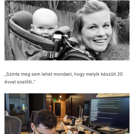
„Szinte meg sem lehet mondani, hogy melyik készült 20
évvel ezelőtt..”