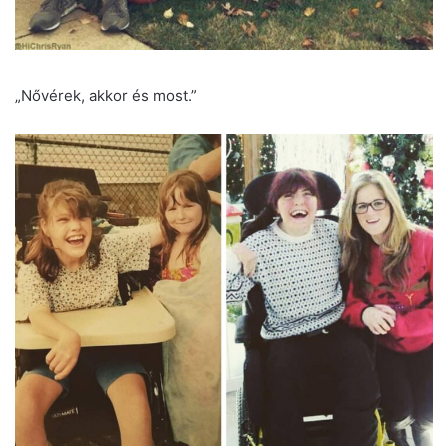
„Nővérek, akkor és most.”