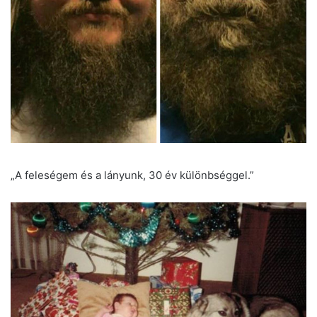
„A feleségem és a lányunk, 30 év különbséggel.”