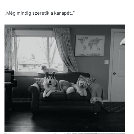
„Még mindig szeretik a kanapét..”