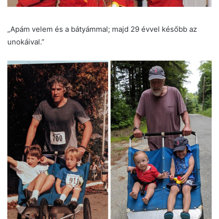
„Apám velem és a bátyámmal; majd 29 évvel később az
unokáival.”