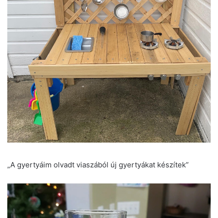
„A gyertyáim olvadt viaszából új gyertyákat készítek”