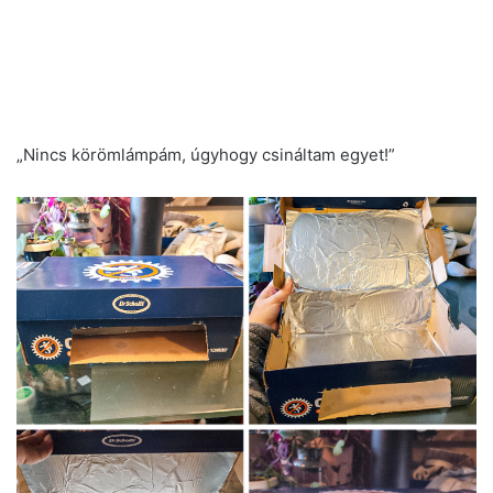
„Nincs körömlámpám, úgyhogy csináltam egyet!”