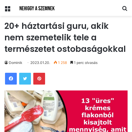
Menü
Ke
20+ háztartási guru, akik
nem szemetelik tele a
természetet ostobaságokkal
Dominik
2023.01.20.
1 258
1 perc olvasás
Pinterest