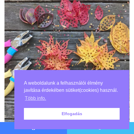
A weboldalunk a felhasználói élmény
javítása érdekében sütiket(cookies) használ.
Több info.
Elfogadás
Facebook
Twitter