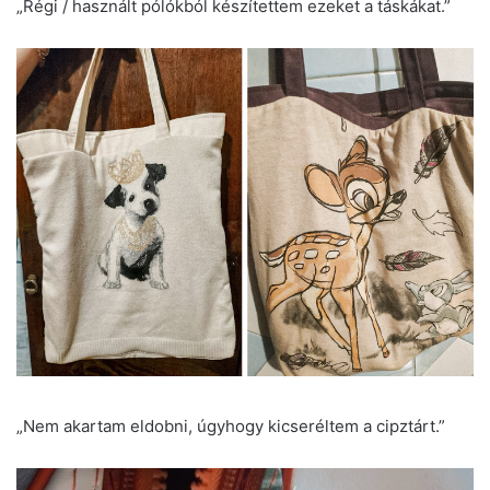
„Régi / használt pólókból készítettem ezeket a táskákat.”
„Nem akartam eldobni, úgyhogy kicseréltem a cipztárt.”